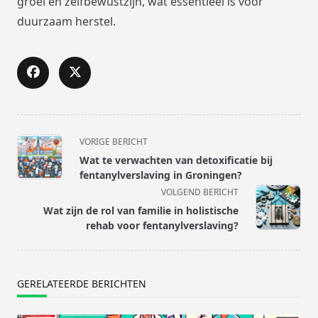
groei en zelfbewustzijn, wat essentieel is voor
duurzaam herstel.
<span
VORIGE BERICHT
class="nav-
Wat te verwachten van detoxificatie bij
subtitle
fentanylverslaving in Groningen?
screen-
VOLGEND BERICHT
reader-
Wat zijn de rol van familie in holistische
text">Pagina</span>
rehab voor fentanylverslaving?
GERELATEERDE BERICHTEN