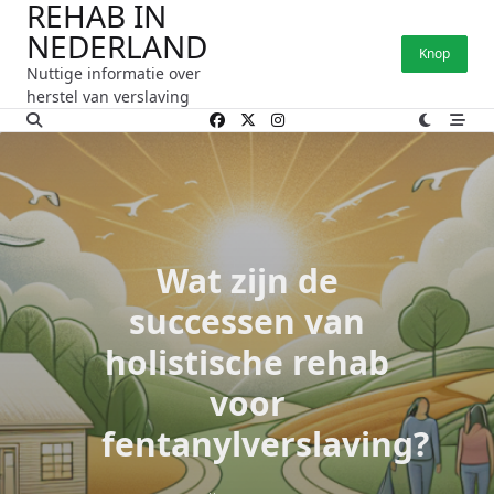
REHAB IN
Ga
NEDERLAND
naar
Knop
de
Nuttige informatie over
inhoud
herstel van verslaving
Wat zijn de
successen van
holistische rehab
voor
fentanylverslaving?