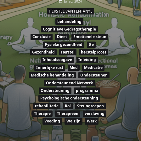
Jul 20, 2024
HERSTEL VAN FENTANYL
behandeling
Cognitieve Gedragstherapie
Conclusie
Dieet
Emotionele steun
Fysieke gezondheid
Ge
Gezondheid
Herstel
herstelproces
Inhoudsopgave
Inleiding
Innerlijke rust
Med
Medicatie
Medische behandeling
Ondersteunen
Ondersteunend Netwerk
Ondersteuning
programma
Psychologische ondersteuning
rehabilitatie
Rol
Steungroepen
Therapie
Therapieën
verslaving
Voeding
Welzijn
Werk