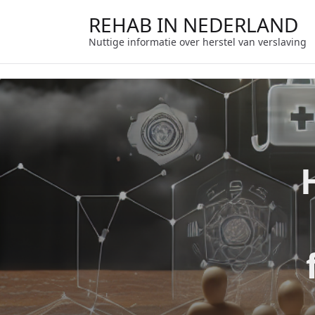
Ga
REHAB IN NEDERLAND
naar
de
Nuttige informatie over herstel van verslaving
inhoud