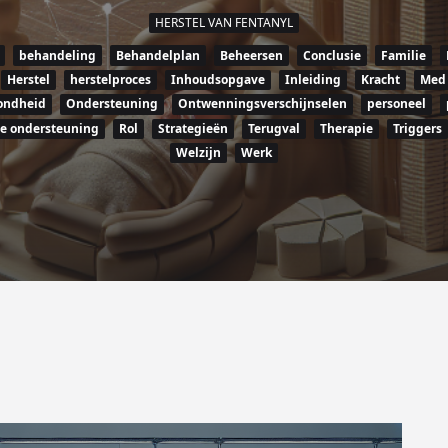
HERSTEL VAN FENTANYL
behandeling
Behandelplan
Beheersen
Conclusie
Familie
Herstel
herstelproces
Inhoudsopgave
Inleiding
Kracht
Med
ondheid
Ondersteuning
Ontwenningsverschijnselen
personeel
he ondersteuning
Rol
Strategieën
Terugval
Therapie
Triggers
Welzijn
Werk