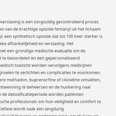
lverslaving is een zorgvuldig gecontroleerd proces
ren van de krachtige opioïde fentanyl uit het lichaam
, een synthetisch opioïde dat tot 100 keer sterker is
ieke afhankelijkheid en verslaving. Het
 met een grondige medische evaluatie om de
t te beoordelen en een gepersonaliseerd
medisch toezicht worden vervolgens medicijnen
selen te verlichten en complicaties te voorkomen.
re methadon, buprenorfine of clonidine omvatten,
ntwenning te beheersen en de hunkering naar
 de detoxificatieperiode worden patiënten
che professionals om hun veiligheid en comfort te
tiefase wordt vaak een langdurig