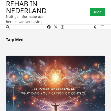
REHAB IN
Ga
NEDERLAND
naar
Knop
de
Nuttige informatie over
inhoud
herstel van verslaving
Tag:
Med