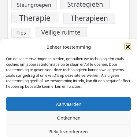
Strategieën
Steungroepen
Therapie
Therapieën
Veilige ruimte
Tips
verslaving
Voeding
Beheer toestemming
Werk
Om de beste ervaringen te bieden, gebruiken we technologieën zoals
Welzijn
cookies om apparaatinformatie op te slaan en/of te openen. Door
toestemming te geven voor deze technologieën kunnen we gegevens
Zelfzorg
zoals surfgedrag of unieke ID's op deze site verwerken. Als u geen
toestemming geeft of uw toestemming intrekt, kan dit een negatief effect
hebben op bepaalde kenmerken en functies.
Aanvaarden
Cookieverklaring (EU)
Privacybeleid
Disclaimer
Ontkennen
Copyright © 2026
Yuki Magazine Thema
Designed By
Bekijk voorkeuren
WP Moose