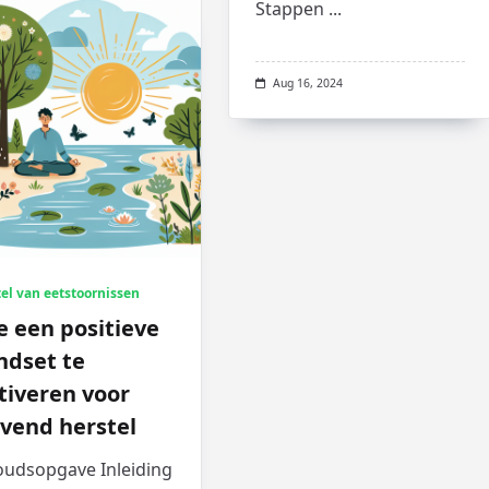
Stappen
...
Aug 16, 2024
el van eetstoornissen
 een positieve
ndset te
tiveren voor
jvend herstel
oudsopgave Inleiding