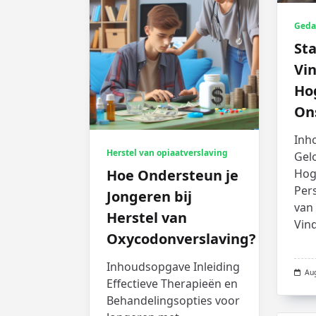
Geda
Sta
Vi
Ho
On
Inh
Herstel van opiaatverslaving
Gel
Hoe Ondersteun je
Hog
Pers
Jongeren bij
van 
Herstel van
Vin
Oxycodonverslaving?
Inhoudsopgave Inleiding
Au
Effectieve Therapieën en
Behandelingsopties voor