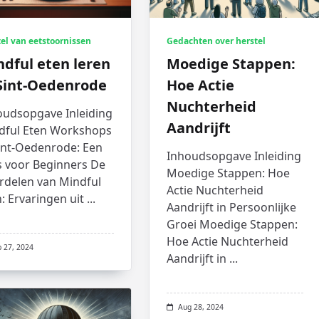
el van eetstoornissen
Gedachten over herstel
dful eten leren
Moedige Stappen:
 Sint-Oedenrode
Hoe Actie
Nuchterheid
oudsopgave Inleiding
Aandrijft
dful Eten Workshops
Sint-Oedenrode: Een
Inhoudsopgave Inleiding
s voor Beginners De
Moedige Stappen: Hoe
rdelen van Mindful
Actie Nuchterheid
: Ervaringen uit
...
Aandrijft in Persoonlijke
Groei Moedige Stappen:
Hoe Actie Nuchterheid
p 27, 2024
Aandrijft in
...
Aug 28, 2024