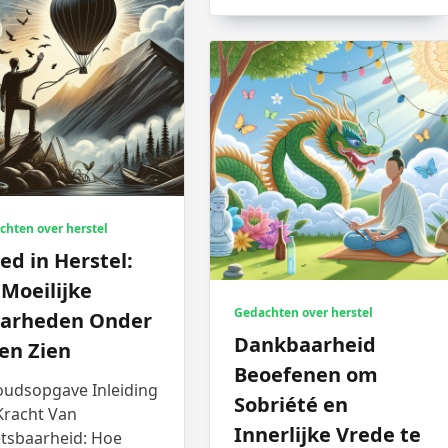
chten over herstel
d in Herstel:
Moeilijke
Gedachten over herstel
arheden Onder
Dankbaarheid
en Zien
Beoefenen om
oudsopgave Inleiding
Sobriété en
Kracht Van
Innerlijke Vrede te
tsbaarheid: Hoe