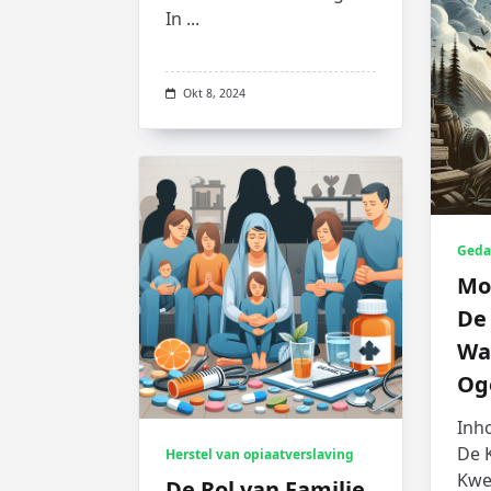
In
...
Okt 8, 2024
Geda
Moe
De 
Wa
Og
Inh
De 
Herstel van opiaatverslaving
Kwe
De Rol van Familie