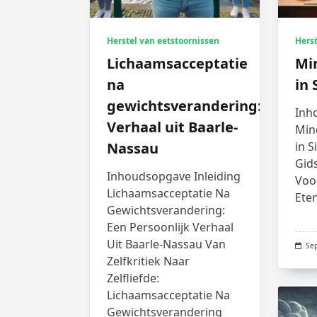
Herstel van eetstoornissen
Herst
Lichaamsacceptatie
Min
na
in
gewichtsverandering:
Inh
Verhaal uit Baarle-
Min
Nassau
in 
Gid
Inhoudsopgave Inleiding
Voo
Lichaamsacceptatie Na
Eten
Gewichtsverandering:
Een Persoonlijk Verhaal
Uit Baarle-Nassau Van
Se
Zelfkritiek Naar
Zelfliefde:
Lichaamsacceptatie Na
Gewichtsverandering