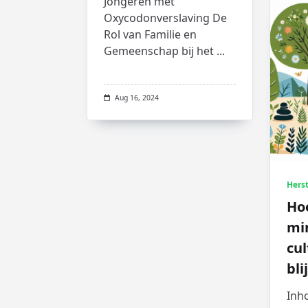
Jongeren met
Oxycodonverslaving De
Rol van Familie en
Gemeenschap bij het
...
Aug 16, 2024
Herst
Hoe
mi
cul
bli
Inh