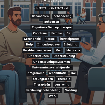
Jul 24, 2024
HERSTEL VAN FENTANYL
Behandelen
behandeling
Beheersen
Cognitieve Gedragstherapie
Conclusie
Familie
Ge
Gezondheid
Herstel
herstelproces
Hulp
Inhoudsopgave
Inleiding
Kwaliteit van Leven
Med
Medicatie
Ondersteunen
Ondersteuning
Ondersteuningssystemen
Ontwenningsverschijnselen
programma
rehabilitatie
Rol
Steungroepen
Therapie
Therapieën
verslaving
verslavingsbehandeling
Voeding
Werk