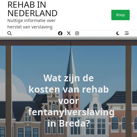
REHAB IN
Ga
NEDERLAND
naar
Knop
de
Nuttige informatie over
inhoud
herstel van verslaving
Wat zijn de
kosten van rehab
voor
fentanylverslaving
in Breda?