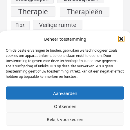
Therapie
Therapieën
Veilige ruimte
Tips
verslaving
Voeding
Beheer toestemming
Werk
Om de beste ervaringen te bieden, gebruiken we technologieën zoals
Welzijn
cookies om apparaatinformatie op te slaan en/of te openen. Door
toestemming te geven voor deze technologieën kunnen we gegevens
Zelfzorg
zoals surfgedrag of unieke ID's op deze site verwerken. Als u geen
toestemming geeft of uw toestemming intrekt, kan dit een negatief effect
hebben op bepaalde kenmerken en functies.
Aanvaarden
Cookieverklaring (EU)
Privacybeleid
Disclaimer
Ontkennen
Copyright © 2026
Yuki Magazine Thema
Designed By
Bekijk voorkeuren
WP Moose