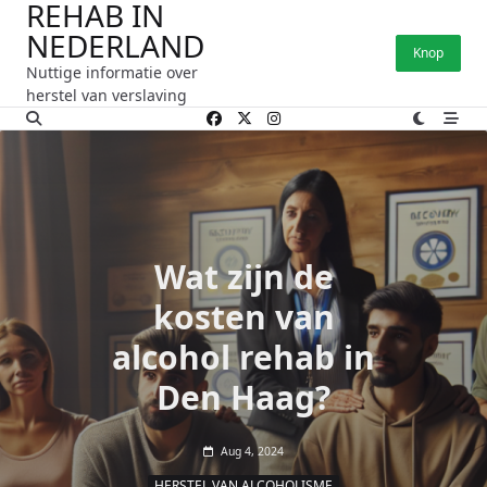
REHAB IN
Ga
NEDERLAND
naar
Knop
de
Nuttige informatie over
inhoud
herstel van verslaving
Wat zijn de
kosten van
alcohol rehab in
Den Haag?
Aug 4, 2024
HERSTEL VAN ALCOHOLISME