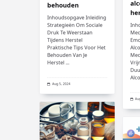
al
behouden
her
Inhoudsopgave Inleiding
Strategieën Om Sociale
Inh
Druk Te Weerstaan
Medi
Tijdens Herstel
Emot
Praktische Tips Voor Het
Alc
Behouden Van Je
Med
Herstel
...
Vri
Duu
Alc
Aug 5, 2024
Au