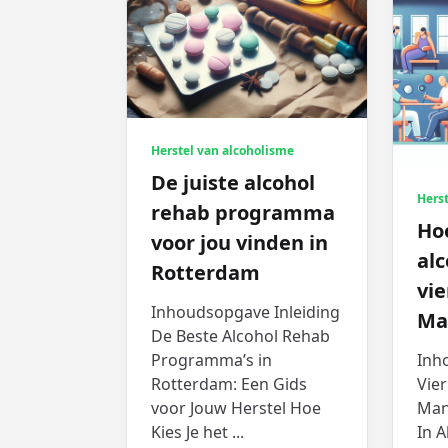
Herstel van alcoholisme
De juiste alcohol
Herst
rehab programma
Hoe
voor jou vinden in
alc
Rotterdam
vie
Inhoudsopgave Inleiding
Ma
De Beste Alcohol Rehab
Programma’s in
Inh
Rotterdam: Een Gids
Vier
voor Jouw Herstel Hoe
Man
Kies Je het
...
In A