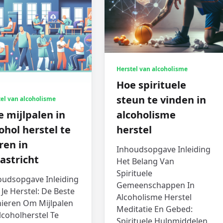
Herstel van alcoholisme
Hoe spirituele
steun te vinden in
el van alcoholisme
 mijlpalen in
alcoholisme
ohol herstel te
herstel
ren in
Inhoudsopgave Inleiding
astricht
Het Belang Van
Spirituele
oudsopgave Inleiding
Gemeenschappen In
 Je Herstel: De Beste
Alcoholisme Herstel
ieren Om Mijlpalen
Meditatie En Gebed:
lcoholherstel Te
Spirituele Hulpmiddelen