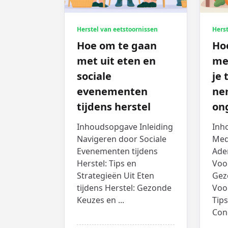
Herstel van eetstoornissen
Herst
Hoe om te gaan
Ho
met uit eten en
me
sociale
je 
evenementen
ne
tijdens herstel
on
Inhoudsopgave Inleiding
Inh
Navigeren door Sociale
Med
Evenementen tijdens
Ade
Herstel: Tips en
Voo
Strategieën Uit Eten
Gez
tijdens Herstel: Gezonde
Voo
Keuzes en
...
Tips
Conc