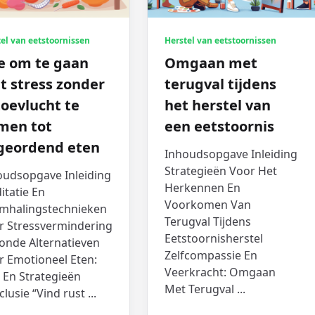
el van eetstoornissen
Herstel van eetstoornissen
e om te gaan
Omgaan met
t stress zonder
terugval tijdens
toevlucht te
het herstel van
men tot
een eetstoornis
geordend eten
Inhoudsopgave Inleiding
Strategieën Voor Het
oudsopgave Inleiding
Herkennen En
itatie En
Voorkomen Van
mhalingstechnieken
Terugval Tijdens
r Stressvermindering
Eetstoornisherstel
onde Alternatieven
Zelfcompassie En
r Emotioneel Eten:
Veerkracht: Omgaan
 En Strategieën
Met Terugval
...
lusie “Vind rust
...