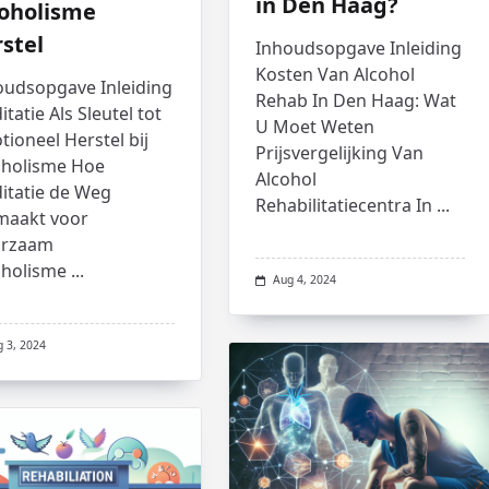
in Den Haag?
coholisme
stel
Inhoudsopgave Inleiding
Kosten Van Alcohol
oudsopgave Inleiding
Rehab In Den Haag: Wat
tatie Als Sleutel tot
U Moet Weten
ioneel Herstel bij
Prijsvergelijking Van
oholisme Hoe
Alcohol
itatie de Weg
Rehabilitatiecentra In
...
jmaakt voor
rzaam
oholisme
...
Aug 4, 2024
g 3, 2024