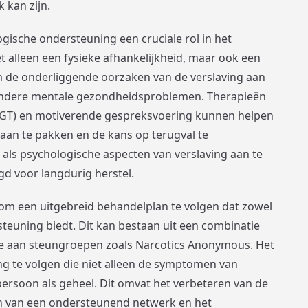
 kan zijn.
gische ondersteuning een cruciale rol in het
iet alleen een fysieke afhankelijkheid, maar ook een
om de onderliggende oorzaken van de verslaving aan
f andere mentale gezondheidsproblemen. Therapieën
(CGT) en motiverende gespreksvoering kunnen helpen
an te pakken en de kans op terugval te
als psychologische aspecten van verslaving aan te
gd voor langdurig herstel.
jk om een uitgebreid behandelplan te volgen dat zowel
teuning biedt. Dit kan bestaan uit een combinatie
me aan steungroepen zoals Narcotics Anonymous. Het
ng te volgen die niet alleen de symptomen van
persoon als geheel. Dit omvat het verbeteren van de
n van een ondersteunend netwerk en het