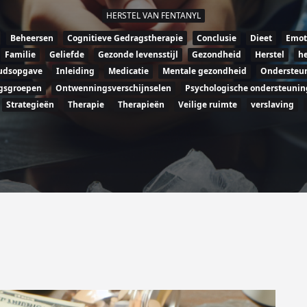
HERSTEL VAN FENTANYL
Beheersen
Cognitieve Gedragstherapie
Conclusie
Dieet
Emot
Familie
Geliefde
Gezonde levensstijl
Gezondheid
Herstel
he
udsopgave
Inleiding
Medicatie
Mentale gezondheid
Ondersteu
gsgroepen
Ontwenningsverschijnselen
Psychologische ondersteunin
Strategieën
Therapie
Therapieën
Veilige ruimte
verslaving