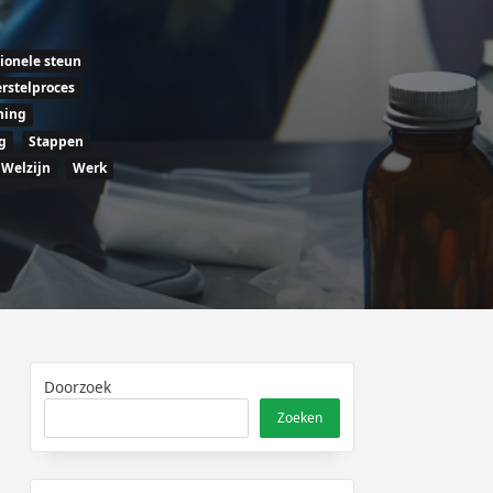
ionele steun
rstelproces
ning
g
Stappen
Welzijn
Werk
Doorzoek
Zoeken