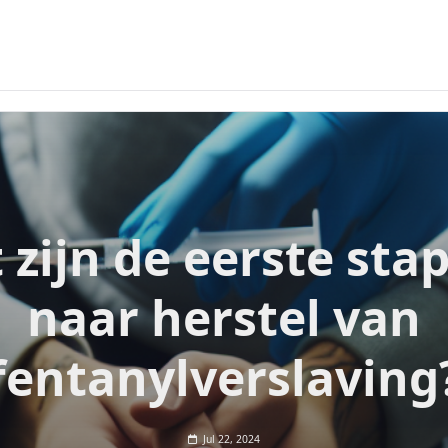
 zijn de eerste sta
naar herstel van
fentanylverslaving
Jul 22, 2024