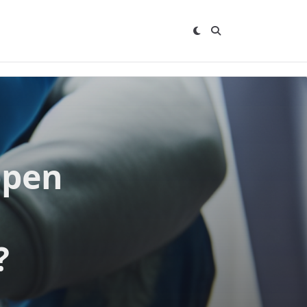
ppen
?