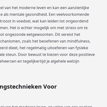
eel van het moderne leven en kan een aanzienlijke
ke als mentale gezondheid. Een veelvoorkomende
 troost in voedsel, wat kan leiden tot ongeordend
en. Het is echter mogelijk om met stress om te
tot ongezonde eetgewoonten. Dit vereist het
hanismen, zoals het beoefenen van mindfulness,
rd dieet, het regelmatig uitoefenen van fysieke
iale steun. Door bewust te kiezen voor deze positieve
beheersen en tegelijkertijd je algehele welzijn
ingstechnieken Voor
eel van het moderne leven, en velen van ons zoeken