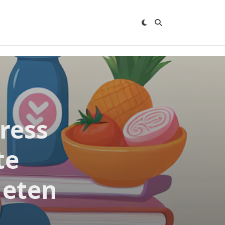
ress
te
 eten