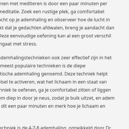
nen met mediteren is door een paar minuten per
tmeditatie. Zoek een rustige plek, ga comfortabel
ndacht op je ademhaling en observeer hoe de lucht in
erkt dat je gedachten afdwalen, breng je aandacht dan
Deze eenvoudige oefening kan al een groot verschil
omgaat met stress.
demhalingstechnieken ook zeer effectief zijn in het
 meest populaire technieken is de diepe
tische ademhaling genoemd. Deze techniek helpt
l te activeren, wat het lichaam in een staat van
niek te oefenen, ga je comfortabel zitten of liggen
em diep in door je neus, zodat je buik uitzet, en adem
 dit een paar minuten en merk hoe je lichaam en
chniek is de 4-7-8 ademhaling, ontwikkeld door Dr.