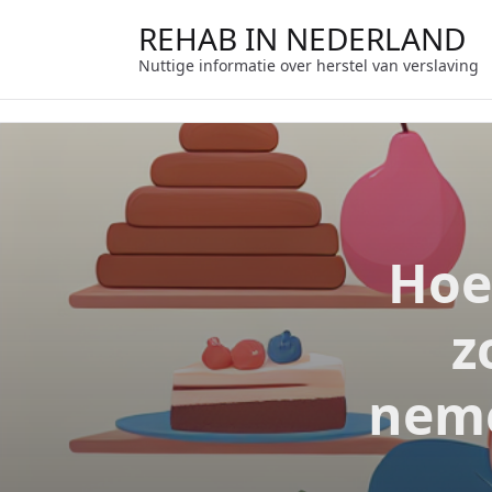
Ga
REHAB IN NEDERLAND
naar
de
Nuttige informatie over herstel van verslaving
inhoud
Hoe
z
neme