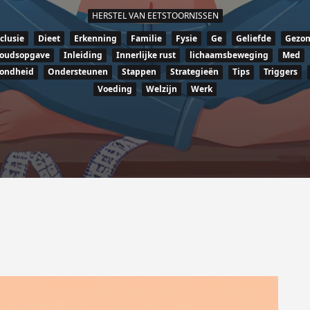
HERSTEL VAN EETSTOORNISSEN
clusie
Dieet
Erkenning
Familie
Fysie
Ge
Geliefde
Gezon
oudsopgave
Inleiding
Innerlijke rust
lichaamsbeweging
Med
zondheid
Ondersteunen
Stappen
Strategieën
Tips
Triggers
Voeding
Welzijn
Werk