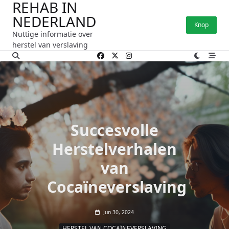
REHAB IN
Ga
NEDERLAND
naar
Knop
de
Nuttige informatie over
inhoud
herstel van verslaving
Succesvolle
Herstelverhalen
van
Cocaïneverslaving
Jun 30, 2024
HERSTEL VAN COCAÏNEVERSLAVING