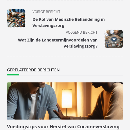
<span
VORIGE BERICHT
class="nav-
De Rol van Medische Behandeling in
subtitle
Verslavingszorg
screen-
VOLGEND BERICHT
reader-
Wat Zijn de Langetermijnvoordelen van
text">Pagina</span>
Verslavingszorg?
GERELATEERDE BERICHTEN
Voedingstips voor Herstel van Cocaïneverslaving