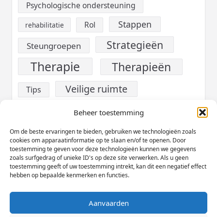
Psychologische ondersteuning
Stappen
Rol
rehabilitatie
Strategieën
Steungroepen
Therapie
Therapieën
Veilige ruimte
Tips
verslaving
Voeding
Beheer toestemming
Werk
Om de beste ervaringen te bieden, gebruiken we technologieën zoals
Welzijn
cookies om apparaatinformatie op te slaan en/of te openen. Door
toestemming te geven voor deze technologieën kunnen we gegevens
Zelfzorg
zoals surfgedrag of unieke ID's op deze site verwerken. Als u geen
toestemming geeft of uw toestemming intrekt, kan dit een negatief effect
hebben op bepaalde kenmerken en functies.
Aanvaarden