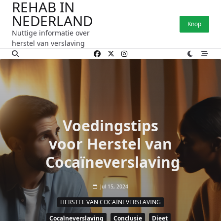
REHAB IN
Ga
NEDERLAND
naar
Knop
de
Nuttige informatie over
inhoud
herstel van verslaving
Voedingstips
voor Herstel van
Cocaïneverslaving
Jul 15, 2024
HERSTEL VAN COCAÏNEVERSLAVING
Cocaïneverslaving
Conclusie
Dieet