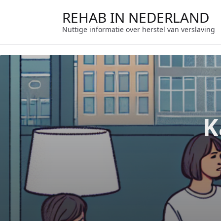
Ga
REHAB IN NEDERLAND
naar
de
Nuttige informatie over herstel van verslaving
inhoud
K