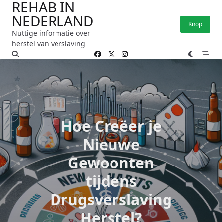
REHAB IN
Ga
NEDERLAND
naar
Knop
de
Nuttige informatie over
inhoud
herstel van verslaving
Hoe Creëer je
Nieuwe
Gewoonten
tijdens
Drugsverslaving
Herstel?