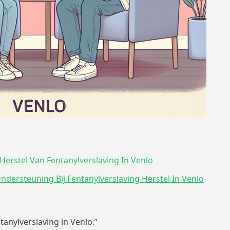
Herstel Van Fentanylverslaving In Venlo
ndersteuning Bij Fentanylverslaving Herstel In Venlo
tanylverslaving in Venlo.”