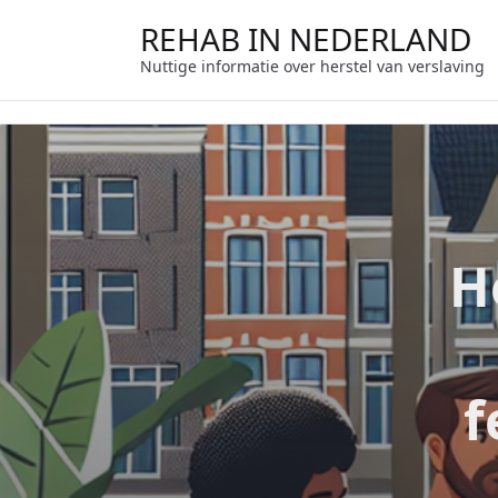
Ga
REHAB IN NEDERLAND
naar
de
Nuttige informatie over herstel van verslaving
inhoud
H
f