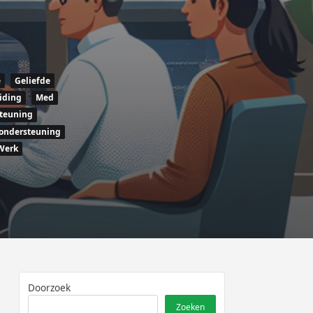
e
Geliefde
iding
Med
teuning
 ondersteuning
Werk
Doorzoek
Zoeken