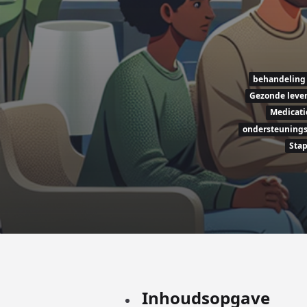
behandeling
Gezonde leven
Medicati
ondersteuning
Sta
Inhoudsopgave