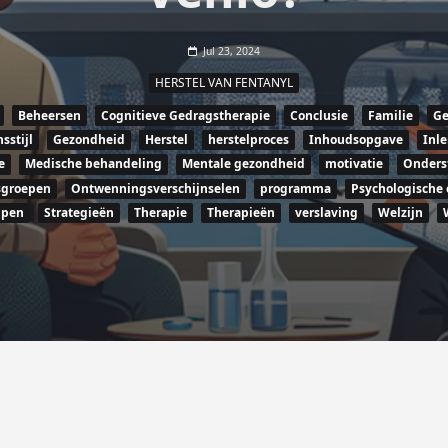
Jul 23, 2024
HERSTEL VAN FENTANYL
Beheersen
Cognitieve Gedragstherapie
Conclusie
Familie
G
sstijl
Gezondheid
Herstel
herstelproces
Inhoudsopgave
Inle
e
Medische behandeling
Mentale gezondheid
motivatie
Onders
sgroepen
Ontwenningsverschijnselen
programma
Psychologische
ppen
Strategieën
Therapie
Therapieën
verslaving
Welzijn