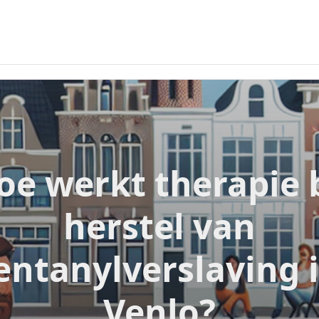
oe werkt therapie b
herstel van
entanylverslaving 
Venlo?