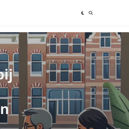
ij
in