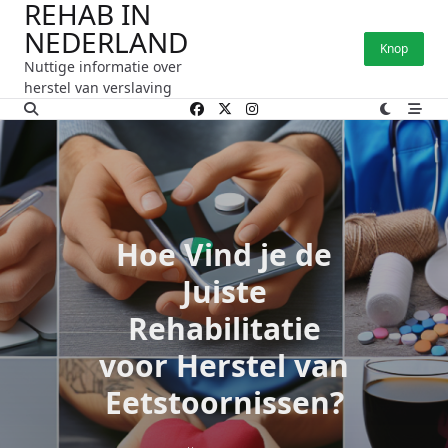
REHAB IN
Ga
NEDERLAND
naar
Knop
de
Nuttige informatie over
inhoud
herstel van verslaving
Hoe Vind je de
Juiste
Rehabilitatie
voor Herstel van
Eetstoornissen?