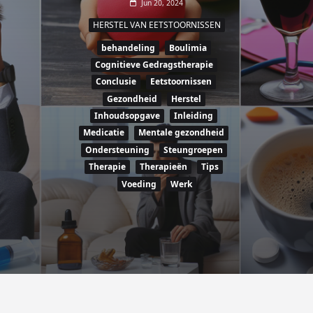
Jun 20, 2024
HERSTEL VAN EETSTOORNISSEN
behandeling
Boulimia
Cognitieve Gedragstherapie
Conclusie
Eetstoornissen
Gezondheid
Herstel
Inhoudsopgave
Inleiding
Medicatie
Mentale gezondheid
Ondersteuning
Steungroepen
Therapie
Therapieën
Tips
Voeding
Werk