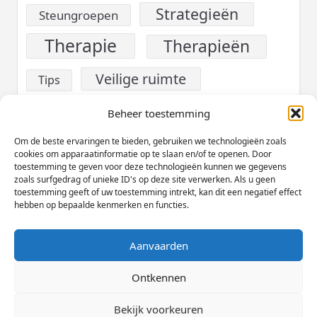
Strategieën
Steungroepen
Therapie
Therapieën
Veilige ruimte
Tips
verslaving
Voeding
Beheer toestemming
Werk
Om de beste ervaringen te bieden, gebruiken we technologieën zoals
Welzijn
cookies om apparaatinformatie op te slaan en/of te openen. Door
toestemming te geven voor deze technologieën kunnen we gegevens
Zelfzorg
zoals surfgedrag of unieke ID's op deze site verwerken. Als u geen
toestemming geeft of uw toestemming intrekt, kan dit een negatief effect
hebben op bepaalde kenmerken en functies.
Aanvaarden
Cookieverklaring (EU)
Privacybeleid
Disclaimer
Ontkennen
Copyright © 2026
Yuki Magazine Thema
Designed By
Bekijk voorkeuren