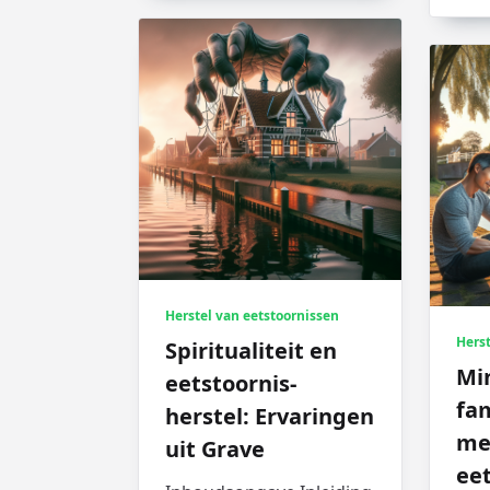
Herstel van eetstoornissen
Herst
Spiritualiteit en
Mi
eetstoornis-
fam
herstel: Ervaringen
me
uit Grave
eet