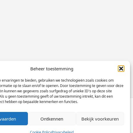
Beheer toestemming
 ervaringen te bieden, gebruiken we technologieën zoals cookies om
ormatie op te slaan en/of te openen. Door toestemming te geven voor deze
ën kunnen we gegevens zoals surfgedrag of unieke ID's op deze site
Als u geen toestemming geeft of uw toestemming intrekt, kan dit een
fect hebben op bepaalde kenmerken en functies.
2026
Yuki Magazine Thema
Designed By
WP
vaarden
Ontkennen
Bekijk voorkeuren
Cookie Policy
Privacybeleid