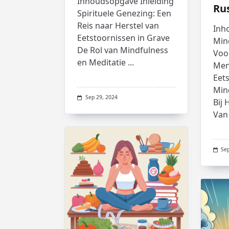
Inhoudsopgave Inleiding
Ru
Spirituele Genezing: Een
Reis naar Herstel van
Inh
Eetstoornissen in Grave
Min
De Rol van Mindfulness
Voo
en Meditatie
...
Men
Eet
Min
Sep 29, 2024
Bij
Van
Se