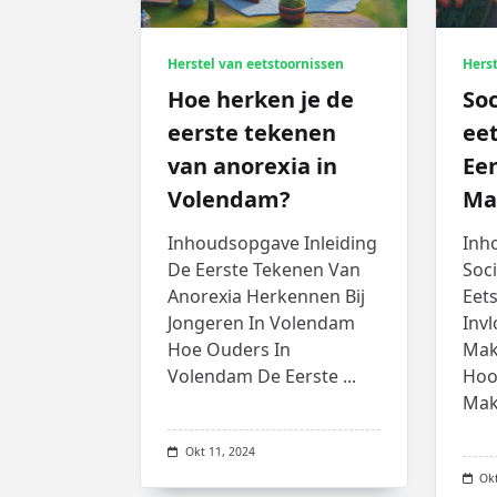
Herstel van eetstoornissen
Herst
Hoe herken je de
Soc
eerste tekenen
eet
van anorexia in
Een
Volendam?
Ma
Inhoudsopgave Inleiding
Inh
De Eerste Tekenen Van
Soc
Anorexia Herkennen Bij
Eet
Jongeren In Volendam
Invl
Hoe Ouders In
Mak
Volendam De Eerste
...
Hoo
Mak
Okt 11, 2024
Okt