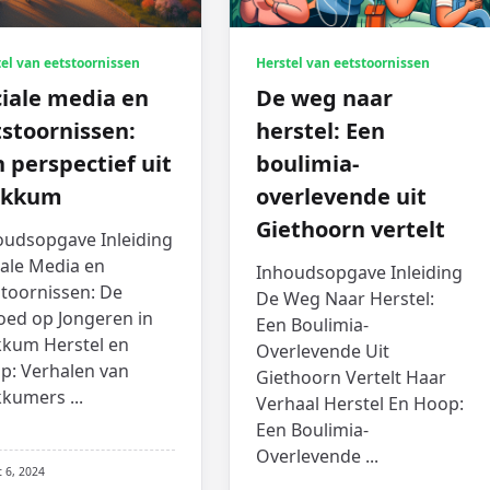
el van eetstoornissen
Herstel van eetstoornissen
iale media en
De weg naar
stoornissen:
herstel: Een
 perspectief uit
boulimia-
kkum
overlevende uit
Giethoorn vertelt
oudsopgave Inleiding
iale Media en
Inhoudsopgave Inleiding
stoornissen: De
De Weg Naar Herstel:
oed op Jongeren in
Een Boulimia-
kum Herstel en
Overlevende Uit
p: Verhalen van
Giethoorn Vertelt Haar
kumers
...
Verhaal Herstel En Hoop:
Een Boulimia-
Overlevende
...
 6, 2024