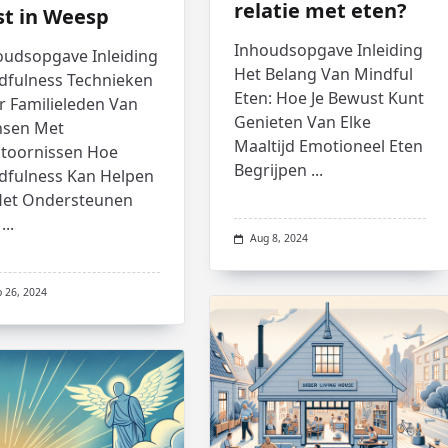
relatie met eten?
st in Weesp
Inhoudsopgave Inleiding
oudsopgave Inleiding
Het Belang Van Mindful
dfulness Technieken
Eten: Hoe Je Bewust Kunt
r Familieleden Van
Genieten Van Elke
sen Met
Maaltijd Emotioneel Eten
stoornissen Hoe
Begrijpen
...
dfulness Kan Helpen
 Het Ondersteunen
...
Aug 8, 2024
p 26, 2024