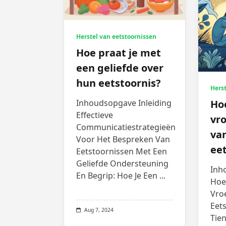
Herstel van eetstoornissen
Hoe praat je met
een geliefde over
hun eetstoornis?
Herst
Inhoudsopgave Inleiding
Ho
Effectieve
vr
Communicatiestrategieën
va
Voor Het Bespreken Van
ee
Eetstoornissen Met Een
Geliefde Ondersteuning
Inh
En Begrip: Hoe Je Een
...
Hoe
Vro
Eets
Aug 7, 2024
Tie