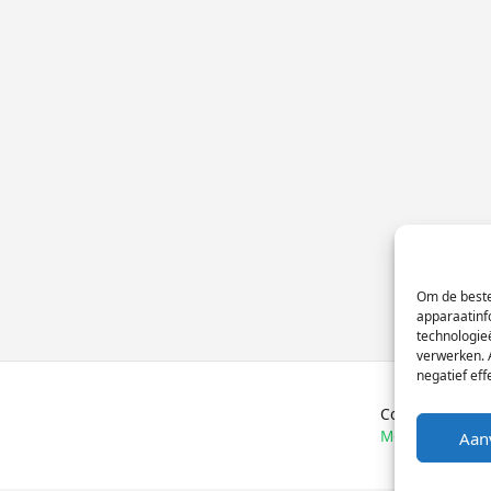
Om de beste
apparaatinf
technologie
verwerken. 
negatief ef
Copyright © 
Moose
Aan