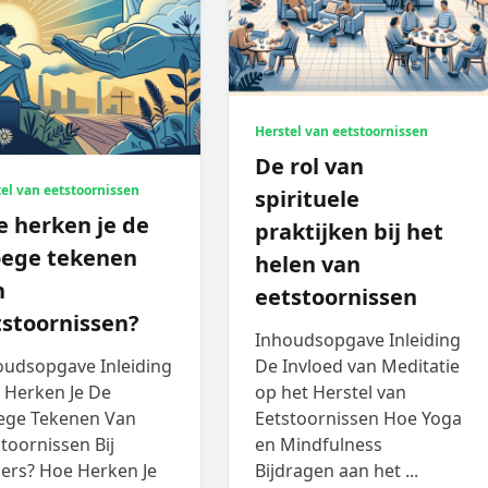
Herstel van eetstoornissen
De rol van
el van eetstoornissen
spirituele
e herken je de
praktijken bij het
oege tekenen
helen van
n
eetstoornissen
tstoornissen?
Inhoudsopgave Inleiding
oudsopgave Inleiding
De Invloed van Meditatie
 Herken Je De
op het Herstel van
ege Tekenen Van
Eetstoornissen Hoe Yoga
toornissen Bij
en Mindfulness
ners? Hoe Herken Je
Bijdragen aan het
...