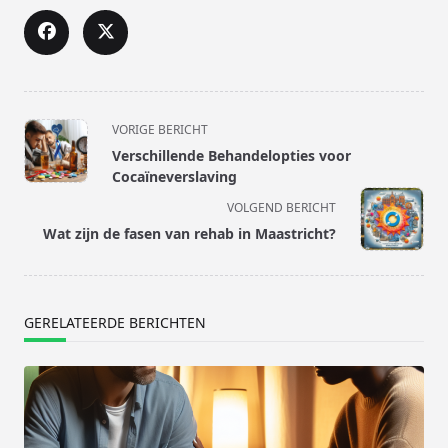
<span
VORIGE BERICHT
class="nav-
Verschillende Behandelopties voor
subtitle
Cocaïneverslaving
screen-
VOLGEND BERICHT
reader-
Wat zijn de fasen van rehab in Maastricht?
text">Pagina</span>
GERELATEERDE BERICHTEN