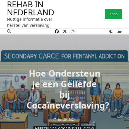
REHAB IN
Ga
NEDERLAND
naar
Knop
de
Nuttige informatie over
inhoud
herstel van verslaving
Hoe Ondersteun
je een Geliefde
bij
Cocaïneverslaving?
Jun 29, 2024
HERSTEL VAN COCAÏNEVERSLAVING