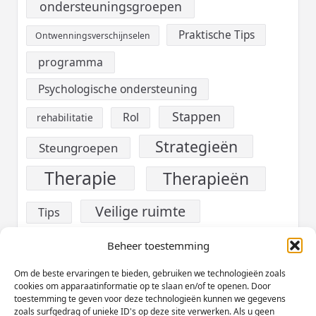
ondersteuningsgroepen
Praktische Tips
Ontwenningsverschijnselen
programma
Psychologische ondersteuning
Stappen
Rol
rehabilitatie
Strategieën
Steungroepen
Therapie
Therapieën
Veilige ruimte
Tips
verslaving
Voeding
Beheer toestemming
Werk
Om de beste ervaringen te bieden, gebruiken we technologieën zoals
Welzijn
cookies om apparaatinformatie op te slaan en/of te openen. Door
toestemming te geven voor deze technologieën kunnen we gegevens
Zelfzorg
zoals surfgedrag of unieke ID's op deze site verwerken. Als u geen