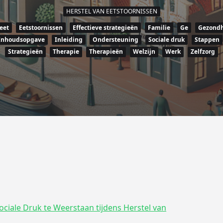
HERSTEL VAN EETSTOORNISSEN
eet
Eetstoornissen
Effectieve strategieën
Familie
Ge
Gezondh
Inhoudsopgave
Inleiding
Ondersteuning
Sociale druk
Stappen
Strategieën
Therapie
Therapieën
Welzijn
Werk
Zelfzorg
ociale Druk te Weerstaan tijdens Herstel van