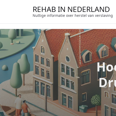
Ga
REHAB IN NEDERLAND
naar
de
Nuttige informatie over herstel van verslaving
inhoud
Ho
Dr