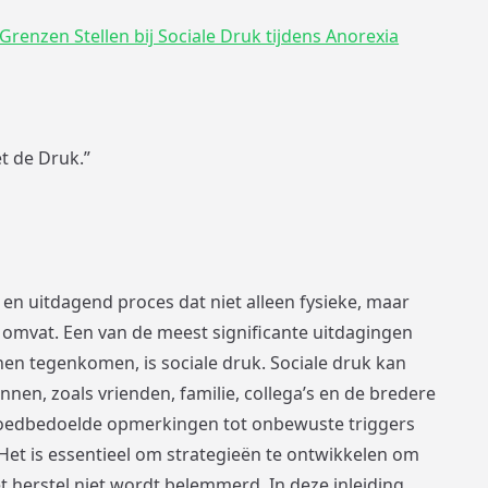
Grenzen Stellen bij Sociale Druk tijdens Anorexia
et de Druk.”
 en uitdagend proces dat niet alleen fysieke, maar
 omvat. Een van de meest significante uitdagingen
en tegenkomen, is sociale druk. Sociale druk kan
nnen, zoals vrienden, familie, collega’s en de bredere
goedbedoelde opmerkingen tot onbewuste triggers
 Het is essentieel om strategieën te ontwikkelen om
 herstel niet wordt belemmerd. In deze inleiding