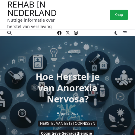
REHAB IN
Ga
NEDERLAND
naar
Knop
de
Nuttige informatie over
inhoud
herstel van verslaving
Hoe Herstel je
van Anorexia
Nervosa?
Jul 14, 2024
HERSTEL VAN EETSTOORNISSEN
Cognitieve Gedragstherapie