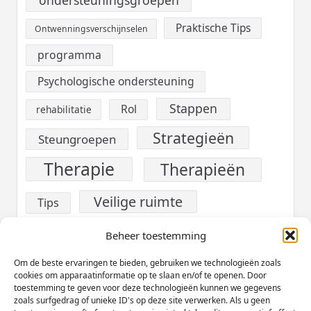
ondersteuningsgroepen
Praktische Tips
Ontwenningsverschijnselen
programma
Psychologische ondersteuning
Stappen
Rol
rehabilitatie
Strategieën
Steungroepen
Therapie
Therapieën
Veilige ruimte
Tips
verslaving
Voeding
Beheer toestemming
Werk
Om de beste ervaringen te bieden, gebruiken we technologieën zoals
Welzijn
cookies om apparaatinformatie op te slaan en/of te openen. Door
toestemming te geven voor deze technologieën kunnen we gegevens
Zelfzorg
zoals surfgedrag of unieke ID's op deze site verwerken. Als u geen