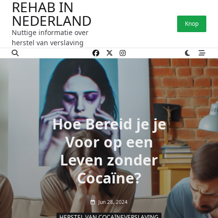
REHAB IN
Ga
NEDERLAND
naar
Knop
de
Nuttige informatie over
inhoud
herstel van verslaving
Hoe Bereid je je
Voor op een
Leven zonder
Cocaïne?
Jun 28, 2024
HERSTEL VAN COCAÏNEVERSLAVING