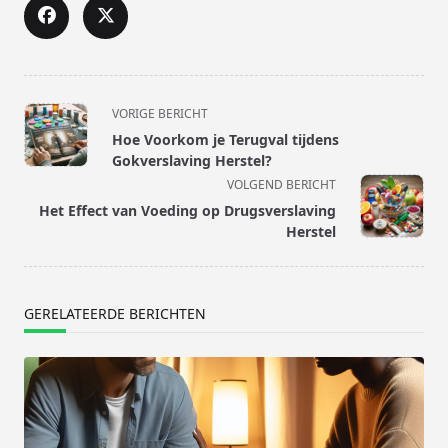
<span
VORIGE BERICHT
class="nav-
Hoe Voorkom je Terugval tijdens
subtitle
Gokverslaving Herstel?
screen-
VOLGEND BERICHT
reader-
Het Effect van Voeding op Drugsverslaving
text">Pagina</span>
Herstel
GERELATEERDE BERICHTEN