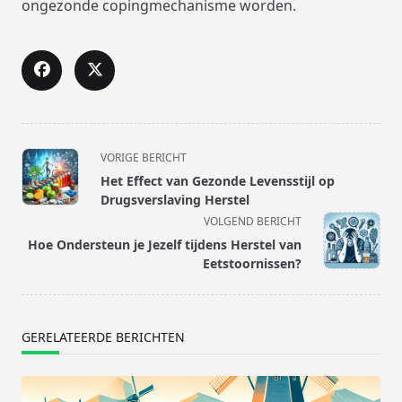
ongezonde copingmechanisme worden.
<span
VORIGE BERICHT
class="nav-
Het Effect van Gezonde Levensstijl op
subtitle
Drugsverslaving Herstel
screen-
VOLGEND BERICHT
reader-
Hoe Ondersteun je Jezelf tijdens Herstel van
text">Pagina</span>
Eetstoornissen?
GERELATEERDE BERICHTEN