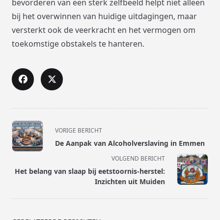
bevorderen van een sterk zelfbeeld helpt niet alleen
bij het overwinnen van huidige uitdagingen, maar
versterkt ook de veerkracht en het vermogen om
toekomstige obstakels te hanteren.
<span
VORIGE BERICHT
class="nav-
De Aanpak van Alcoholverslaving in Emmen
subtitle
VOLGEND BERICHT
screen-
Het belang van slaap bij eetstoornis-herstel:
reader-
Inzichten uit Muiden
text">Pagina</span>