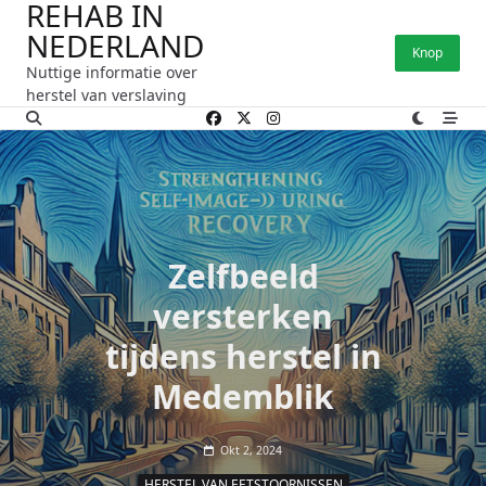
REHAB IN
Ga
NEDERLAND
naar
Knop
de
Nuttige informatie over
inhoud
herstel van verslaving
Zelfbeeld
versterken
tijdens herstel in
Medemblik
Okt 2, 2024
HERSTEL VAN EETSTOORNISSEN