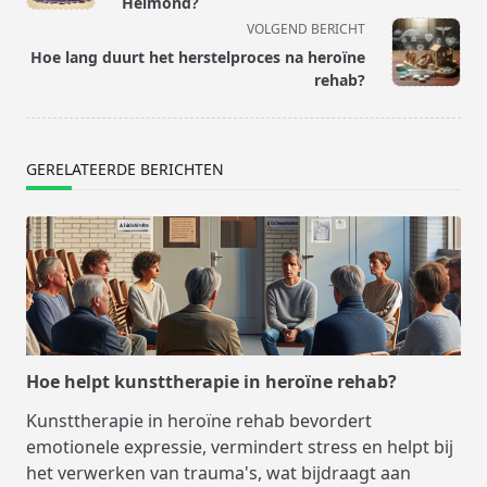
subtitle
Helmond?
screen-
VOLGEND BERICHT
reader-
Hoe lang duurt het herstelproces na heroïne
text">Pagina</span>
rehab?
GERELATEERDE BERICHTEN
Hoe helpt kunsttherapie in heroïne rehab?
Kunsttherapie in heroïne rehab bevordert
emotionele expressie, vermindert stress en helpt bij
het verwerken van trauma's, wat bijdraagt aan