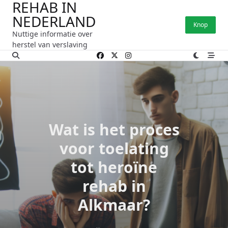
REHAB IN
Ga
NEDERLAND
naar
Knop
de
Nuttige informatie over
inhoud
herstel van verslaving
Wat is het proces
voor toelating
tot heroïne
rehab in
Alkmaar?