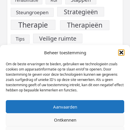
rehabilitatie
Strategieën
Steungroepen
Therapie
Therapieën
Veilige ruimte
Tips
verslaving
Voeding
Beheer toestemming
Werk
Om de beste ervaringen te bieden, gebruiken we technologieën zoals
Welzijn
cookies om apparaatinformatie op te slaan en/of te openen. Door
toestemming te geven voor deze technologieën kunnen we gegevens
Zelfzorg
zoals surfgedrag of unieke ID's op deze site verwerken. Als u geen
toestemming geeft of uw toestemming intrekt, kan dit een negatief effect
hebben op bepaalde kenmerken en functies.
Aanvaarden
Cookieverklaring (EU)
Privacybeleid
Disclaimer
Ontkennen