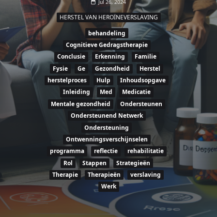
Jul 26, 2024
HERSTEL VAN HEROÏNEVERSLAVING
behandeling
Cognitieve Gedragstherapie
Conclusie
Erkenning
Familie
Fysie
Ge
Gezondheid
Herstel
herstelproces
Hulp
Inhoudsopgave
Inleiding
Med
Medicatie
Mentale gezondheid
Ondersteunen
Ondersteunend Netwerk
Ondersteuning
Ontwenningsverschijnselen
programma
reflectie
rehabilitatie
Rol
Stappen
Strategieën
Therapie
Therapieën
verslaving
Werk