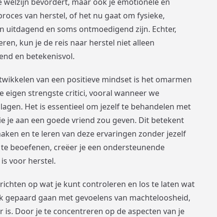
eke welzijn bevordert, maar ook je emotionele en
roces van herstel, of het nu gaat om fysieke,
n uitdagend en soms ontmoedigend zijn. Echter,
ren, kun je de reis naar herstel niet alleen
end en betekenisvol.
ntwikkelen van een positieve mindset is het omarmen
e eigen strengste critici, vooral wanneer we
gen. Het is essentieel om jezelf te behandelen met
die je aan een goede vriend zou geven. Dit betekent
maken en te leren van deze ervaringen zonder jezelf
 te beoefenen, creëer je een ondersteunende
is voor herstel.
 richten op wat je kunt controleren en los te laten wat
vaak gepaard gaan met gevoelens van machteloosheid,
is. Door je te concentreren op de aspecten van je