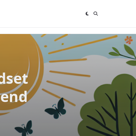
dset
vend