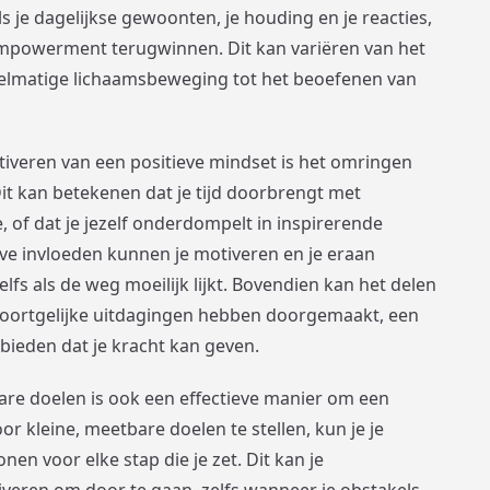
ls je dagelijkse gewoonten, je houding en je reacties,
empowerment terugwinnen. Dit kan variëren van het
gelmatige lichaamsbeweging tot het beoefenen van
ltiveren van een positieve mindset is het omringen
Dit kan betekenen dat je tijd doorbrengt met
 of dat je jezelf onderdompelt in inspirerende
eve invloeden kunnen je motiveren en je eraan
elfs als de weg moeilijk lijkt. Bovendien kan het delen
soortgelijke uitdagingen hebben doorgemaakt, een
ieden dat je kracht kan geven.
bare doelen is ook een effectieve manier om een
r kleine, meetbare doelen te stellen, kun je je
nen voor elke stap die je zet. Dit kan je
iveren om door te gaan, zelfs wanneer je obstakels