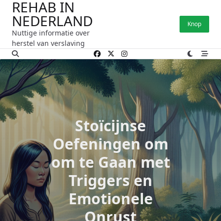
REHAB IN
Ga
NEDERLAND
naar
Knop
de
Nuttige informatie over
inhoud
herstel van verslaving
Stoïcijnse
Oefeningen om
om te Gaan met
Triggers en
Emotionele
Onrust