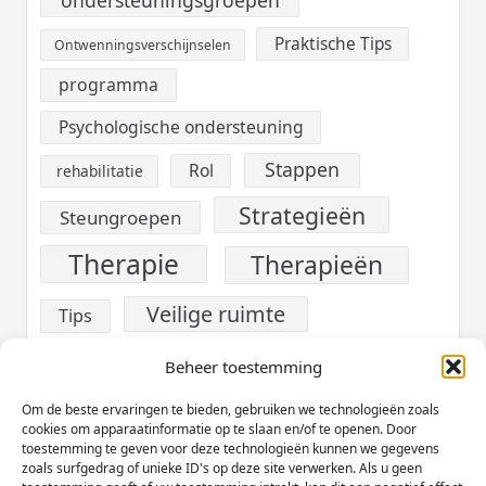
Praktische Tips
Ontwenningsverschijnselen
programma
Psychologische ondersteuning
Stappen
Rol
rehabilitatie
Strategieën
Steungroepen
Therapie
Therapieën
Veilige ruimte
Tips
verslaving
Voeding
Beheer toestemming
Werk
Om de beste ervaringen te bieden, gebruiken we technologieën zoals
Welzijn
cookies om apparaatinformatie op te slaan en/of te openen. Door
toestemming te geven voor deze technologieën kunnen we gegevens
Zelfzorg
zoals surfgedrag of unieke ID's op deze site verwerken. Als u geen