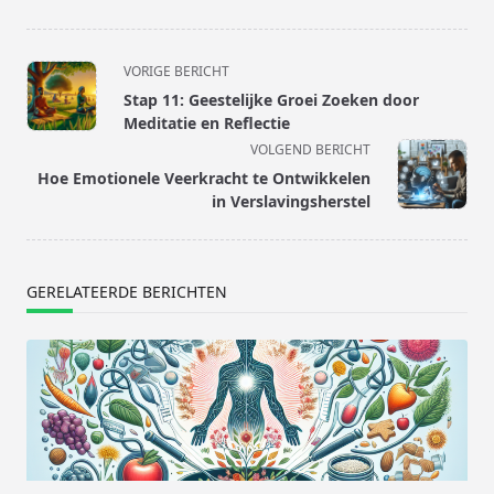
<span
VORIGE BERICHT
class="nav-
Stap 11: Geestelijke Groei Zoeken door
subtitle
Meditatie en Reflectie
screen-
VOLGEND BERICHT
reader-
Hoe Emotionele Veerkracht te Ontwikkelen
text">Pagina</span>
in Verslavingsherstel
GERELATEERDE BERICHTEN