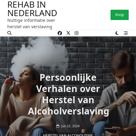
REHAB IN
Ga
NEDERLAND
naar
Knop
de
Nuttige informatie over
inhoud
herstel van verslaving
Persoonlijke
Verhalen over
Herstel van
Alcoholverslaving
Jun 22, 2024
HERSTEL VAN ALCOHOLISME