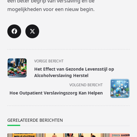
een beter begrip van verslaving en de
mogelijkheden voor een nieuw begin.
<span
VORIGE BERICHT
class="nav-
Het Effect van Gezonde Levensstijl op
subtitle
Alcoholverslaving Herstel
screen-
VOLGEND BERICHT
reader-
Hoe Outpatient Verslavingszorg Kan Helpen
text">Pagina</span>
GERELATEERDE BERICHTEN