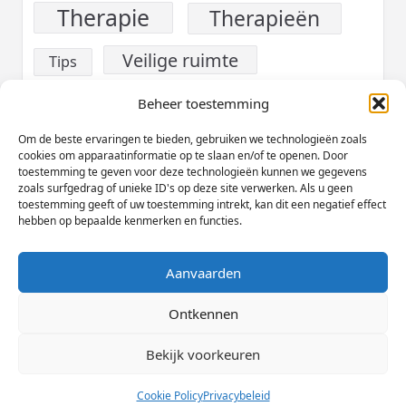
Therapie
Therapieën
Veilige ruimte
Tips
verslaving
Voeding
Beheer toestemming
Werk
Om de beste ervaringen te bieden, gebruiken we technologieën zoals
Welzijn
cookies om apparaatinformatie op te slaan en/of te openen. Door
toestemming te geven voor deze technologieën kunnen we gegevens
Zelfzorg
zoals surfgedrag of unieke ID's op deze site verwerken. Als u geen
toestemming geeft of uw toestemming intrekt, kan dit een negatief effect
hebben op bepaalde kenmerken en functies.
Aanvaarden
Cookieverklaring (EU)
Privacybeleid
Disclaimer
Ontkennen
Copyright © 2026
Yuki Magazine Thema
Designed By
Bekijk voorkeuren
WP Moose
Cookie Policy
Privacybeleid