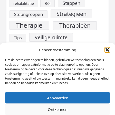
Stappen
Rol
rehabilitatie
Strategieën
Steungroepen
Therapie
Therapieën
Veilige ruimte
Tips
verslaving
Voeding
Beheer toestemming
Werk
Om de beste ervaringen te bieden, gebruiken we technologieën zoals
Welzijn
cookies om apparaatinformatie op te slaan en/of te openen. Door
toestemming te geven voor deze technologieën kunnen we gegevens
Zelfzorg
zoals surfgedrag of unieke ID's op deze site verwerken. Als u geen
toestemming geeft of uw toestemming intrekt, kan dit een negatief effect
hebben op bepaalde kenmerken en functies.
Aanvaarden
Cookieverklaring (EU)
Privacybeleid
Disclaimer
Ontkennen