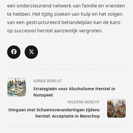
een ondersteunend netwerk van familie en vrienden
te hebben. Het tijdig zoeken van hulp en het volgen
van een gestructureerd behandelplan kan de kans
op succesvol herstel aanzienlijk vergroten.
<span
VORIGE BERICHT
class="nav-
Strategieën voor Alcoholisme Herstel in
subtitle
Nunspeet
screen-
VOLGEND BERICHT
reader-
Omgaan met lichaamsveranderingen tijdens
text">Pagina</span>
herstel: Acceptatie in Benschop