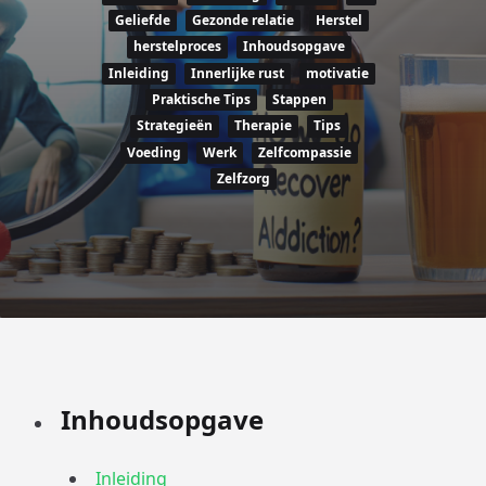
Geliefde
Gezonde relatie
Herstel
herstelproces
Inhoudsopgave
Inleiding
Innerlijke rust
motivatie
Praktische Tips
Stappen
Strategieën
Therapie
Tips
Voeding
Werk
Zelfcompassie
Zelfzorg
Inhoudsopgave
Inleiding