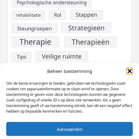
Psychologische ondersteuning
Stappen
Rol
rehabilitatie
Strategieën
Steungroepen
Therapie
Therapieën
Veilige ruimte
Tips
verslaving
Voeding
Beheer toestemming
Werk
Om de beste ervaringen te bieden, gebruiken we technologieën zoals
Welzijn
cookies om apparaatinformatie op te slaan en/of te openen. Door
toestemming te geven voor deze technologieën kunnen we gegevens
Zelfzorg
zoals surfgedrag of unieke ID's op deze site verwerken. Als u geen
toestemming geeft of uw toestemming intrekt, kan dit een negatief effect
hebben op bepaalde kenmerken en functies.
Aanvaarden