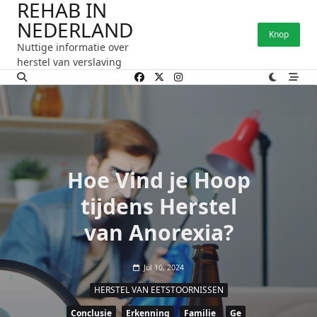
REHAB IN
Ga
NEDERLAND
naar
Knop
de
Nuttige informatie over
inhoud
herstel van verslaving
Hoe Vind je Hoop
tijdens Herstel
van Anorexia?
Jul 10, 2024
HERSTEL VAN EETSTOORNISSEN
Conclusie
Erkenning
Familie
Ge