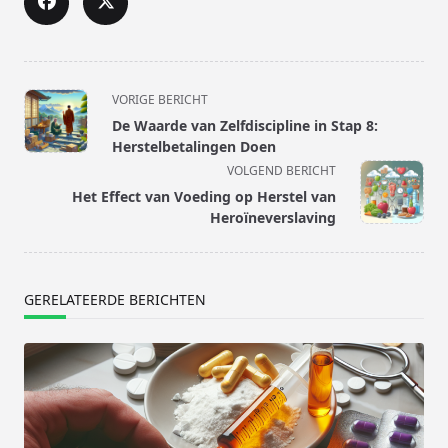
<span
VORIGE BERICHT
class="nav-
De Waarde van Zelfdiscipline in Stap 8:
subtitle
Herstelbetalingen Doen
screen-
VOLGEND BERICHT
reader-
Het Effect van Voeding op Herstel van
text">Pagina</span>
Heroïneverslaving
GERELATEERDE BERICHTEN