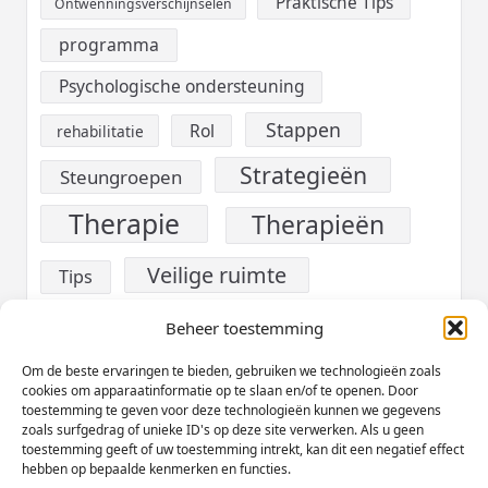
Praktische Tips
Ontwenningsverschijnselen
programma
Psychologische ondersteuning
Stappen
Rol
rehabilitatie
Strategieën
Steungroepen
Therapie
Therapieën
Veilige ruimte
Tips
verslaving
Voeding
Beheer toestemming
Werk
Om de beste ervaringen te bieden, gebruiken we technologieën zoals
Welzijn
cookies om apparaatinformatie op te slaan en/of te openen. Door
toestemming te geven voor deze technologieën kunnen we gegevens
Zelfzorg
zoals surfgedrag of unieke ID's op deze site verwerken. Als u geen
toestemming geeft of uw toestemming intrekt, kan dit een negatief effect
hebben op bepaalde kenmerken en functies.