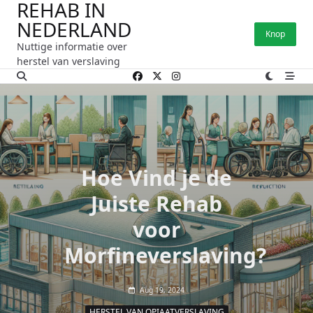
REHAB IN
Ga
NEDERLAND
naar
Knop
de
Nuttige informatie over
inhoud
herstel van verslaving
Hoe Vind je de
Juiste Rehab
voor
Morfineverslaving?
Aug 19, 2024
HERSTEL VAN OPIAATVERSLAVING