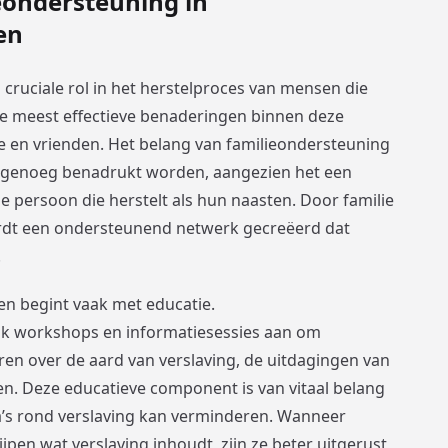
eondersteuning in
en
cruciale rol in het herstelproces van mensen die
de meest effectieve benaderingen binnen deze
ie en vrienden. Het belang van familieondersteuning
t genoeg benadrukt worden, aangezien het een
e persoon die herstelt als hun naasten. Door familie
ordt een ondersteunend netwerk gecreëerd dat
.
en begint vaak met educatie.
ak workshops en informatiesessies aan om
ren over de aard van verslaving, de uitdagingen van
len. Deze educatieve component is van vitaal belang
’s rond verslaving kan verminderen. Wanneer
jpen wat verslaving inhoudt, zijn ze beter uitgerust