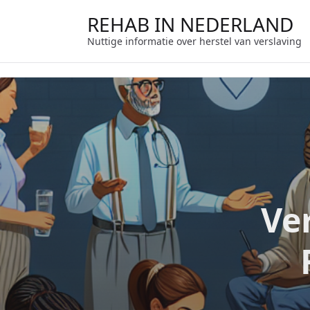
Ga
REHAB IN NEDERLAND
naar
de
Nuttige informatie over herstel van verslaving
inhoud
Ve