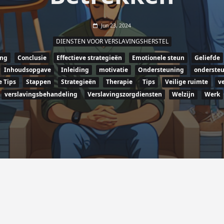
Jun 23, 2024
DIENSTEN VOOR VERSLAVINGSHERSTEL
ing
Conclusie
Effectieve strategieën
Emotionele steun
Geliefde
Inhoudsopgave
Inleiding
motivatie
Ondersteuning
onderste
e Tips
Stappen
Strategieën
Therapie
Tips
Veilige ruimte
v
verslavingsbehandeling
Verslavingszorgdiensten
Welzijn
Werk