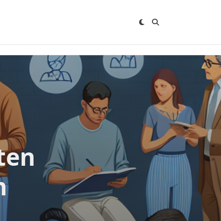
ten
n