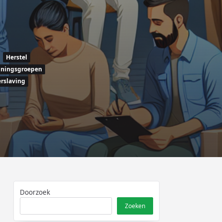
Herstel
uningsgroepen
erslaving
Doorzoek
Zoeken