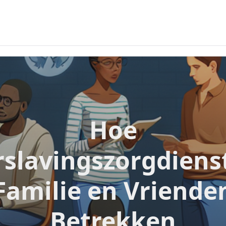
Hoe
rslavingszorgdiens
Familie en Vriende
Betrekken