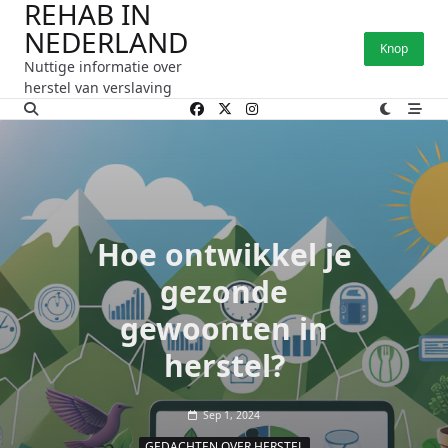
REHAB IN
Ga
NEDERLAND
naar
Knop
de
Nuttige informatie over
inhoud
herstel van verslaving
Hoe ontwikkel je
gezonde
gewoonten in
herstel?
Sep 1, 2024
GEDACHTEN OVER HERSTEL