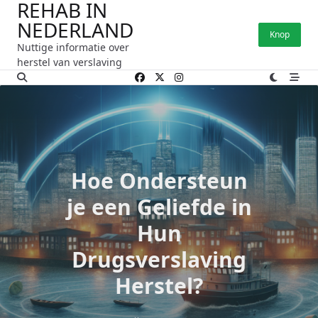
REHAB IN
Ga
NEDERLAND
naar
Knop
de
Nuttige informatie over
inhoud
herstel van verslaving
Hoe Ondersteun
je een Geliefde in
Hun
Drugsverslaving
Herstel?