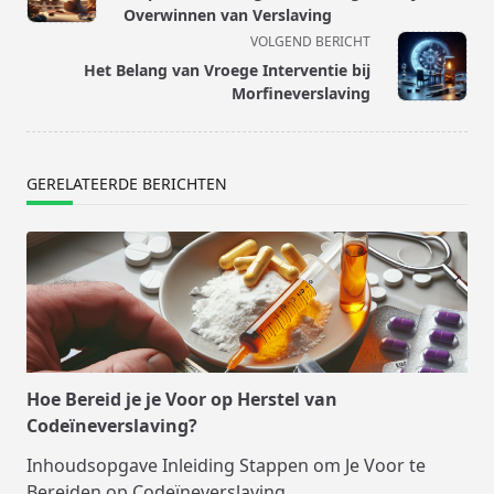
subtitle
Overwinnen van Verslaving
screen-
VOLGEND BERICHT
reader-
Het Belang van Vroege Interventie bij
text">Pagina</span>
Morfineverslaving
GERELATEERDE BERICHTEN
Hoe Bereid je je Voor op Herstel van
Codeïneverslaving?
Inhoudsopgave Inleiding Stappen om Je Voor te
Bereiden op Codeïneverslaving
...