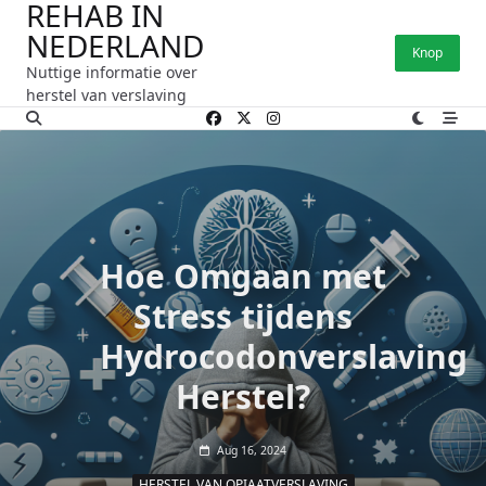
REHAB IN
Ga
NEDERLAND
naar
Knop
de
Nuttige informatie over
inhoud
herstel van verslaving
Hoe Omgaan met
Stress tijdens
Hydrocodonverslaving
Herstel?
Aug 16, 2024
HERSTEL VAN OPIAATVERSLAVING