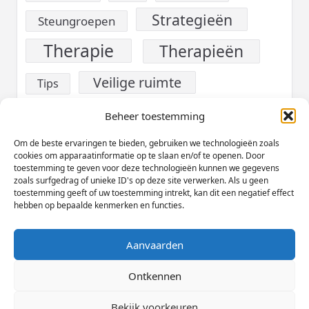
Strategieën
Steungroepen
Therapie
Therapieën
Veilige ruimte
Tips
verslaving
Voeding
Beheer toestemming
Werk
Om de beste ervaringen te bieden, gebruiken we technologieën zoals
Welzijn
cookies om apparaatinformatie op te slaan en/of te openen. Door
toestemming te geven voor deze technologieën kunnen we gegevens
Zelfzorg
zoals surfgedrag of unieke ID's op deze site verwerken. Als u geen
toestemming geeft of uw toestemming intrekt, kan dit een negatief effect
hebben op bepaalde kenmerken en functies.
Aanvaarden
Cookieverklaring (EU)
Privacybeleid
Disclaimer
Ontkennen
Copyright © 2026
Yuki Magazine Thema
Designed By
Bekijk voorkeuren