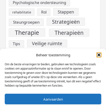
Psychologische ondersteuning
Stappen
Rol
rehabilitatie
Strategieën
Steungroepen
Therapie
Therapieën
Veilige ruimte
Tips
verslaving
Voeding
Beheer toestemming
Werk
Om de beste ervaringen te bieden, gebruiken we technologieën zoals
Welzijn
cookies om apparaatinformatie op te slaan en/of te openen. Door
toestemming te geven voor deze technologieën kunnen we gegevens
Zelfzorg
zoals surfgedrag of unieke ID's op deze site verwerken. Als u geen
toestemming geeft of uw toestemming intrekt, kan dit een negatief effect
hebben op bepaalde kenmerken en functies.
Aanvaarden