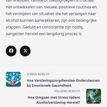
van vrienden, familie of steungroepen is cruciaal.
Het ontwikkelen van nieuwe, positieve routines en
het vermijden van situaties die het verlangen naar
alcohol kunnen aanwakkeren, zijn ook belangrijke
stappen. Geduld en consistentie zijn nodig,
aangezien herstel een langdurig proces is.
<span
VORIGE BERICHT
class="nav-
Hoe Verslavingszorgdiensten Ondersteunen
subtitle
bij Emotionele Gezondheid
screen-
VOLGEND BERICHT
reader-
Hoe Omgaan met Stress tijdens
text">Pagina</span>
Alcoholverslaving Herstel?