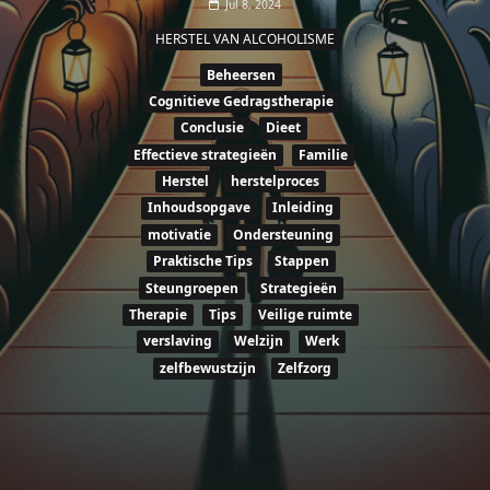
Jul 8, 2024
HERSTEL VAN ALCOHOLISME
Beheersen
Cognitieve Gedragstherapie
Conclusie
Dieet
Effectieve strategieën
Familie
Herstel
herstelproces
Inhoudsopgave
Inleiding
motivatie
Ondersteuning
Praktische Tips
Stappen
Steungroepen
Strategieën
Therapie
Tips
Veilige ruimte
verslaving
Welzijn
Werk
zelfbewustzijn
Zelfzorg