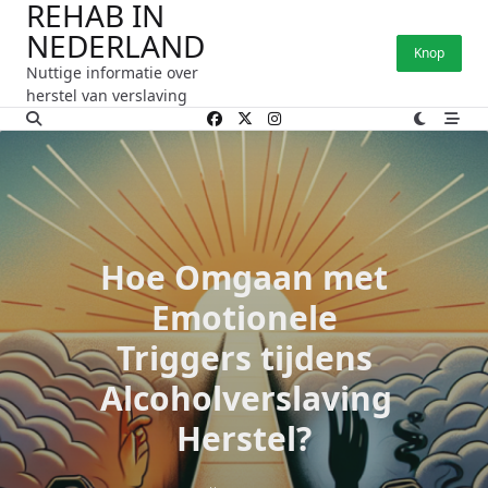
REHAB IN
Ga
NEDERLAND
naar
Knop
de
Nuttige informatie over
inhoud
herstel van verslaving
Hoe Omgaan met
Emotionele
Triggers tijdens
Alcoholverslaving
Herstel?