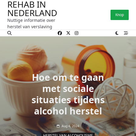
REHAB IN
Ga
NEDERLAND
naar
Knop
de
Nuttige informatie over
inhoud
herstel van verslaving
Hoe om te gaan
met sociale
situaties tijdens
alcohol herstel
Aug 4, 2024
HERSTEL VAN ALCOHOLISME