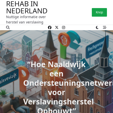
REHAB IN
Ga
NEDERLAND
naar
Knop
de
Nuttige informatie over
inhoud
herstel van verslaving
“Hoe Naaldwijk
een
Ondersteuningsnetwer
voor
Verslavingsherstel
Opbouwt”