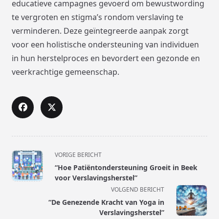
educatieve campagnes gevoerd om bewustwording
te vergroten en stigma’s rondom verslaving te
verminderen. Deze geïntegreerde aanpak zorgt
voor een holistische ondersteuning van individuen
in hun herstelproces en bevordert een gezonde en
veerkrachtige gemeenschap.
<span
VORIGE BERICHT
class="nav-
“Hoe Patiëntondersteuning Groeit in Beek
subtitle
voor Verslavingsherstel”
screen-
VOLGEND BERICHT
reader-
“De Genezende Kracht van Yoga in
text">Pagina</span>
Verslavingsherstel”