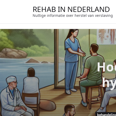
Ga
REHAB IN NEDERLAND
naar
de
Nuttige informatie over herstel van verslaving
inhoud
Hoe
hy
behandelin