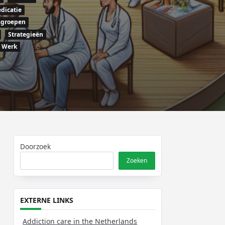
dicatie
sgroepen
Strategieën
Werk
Doorzoek
Zoeken
EXTERNE LINKS
Addiction care in the Netherlands