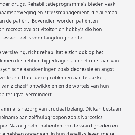
onder drugs. Rehabilitatieprogramma’s bieden vaak
ichaamsbeweging en stressmanagement, die allemaal
van de patiënt. Bovendien worden patiënten
recreatieve activiteiten en hobby’s die hen
essentieel is voor langdurig herstel.
verslaving, richt rehabilitatie zich ook op het
emen die hebben bijgedragen aan het ontstaan van
 psychische aandoeningen zoals depressie en angst
t verleden. Door deze problemen aan te pakken,
 van zichzelf ontwikkelen en de wortels van hun
op terugval vermindert.
ramma is nazorg van cruciaal belang. Dit kan bestaan
deelname aan zelfhulpgroepen zoals Narcotics
ie. Nazorg helpt patiënten om de vaardigheden en
tatie hebben opgedaan, in hun dagelijks leven toe te