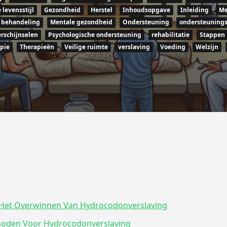
levensstijl
Gezondheid
Herstel
Inhoudsopgave
Inleiding
Me
 behandeling
Mentale gezondheid
Ondersteuning
ondersteuning
rschijnselen
Psychologische ondersteuning
rehabilitatie
Stappen
pie
Therapieën
Veilige ruimte
verslaving
Voeding
Welzijn
ij Het Overwinnen Van Hydrocodonverslaving
ethoden Voor Hydrocodonverslaving