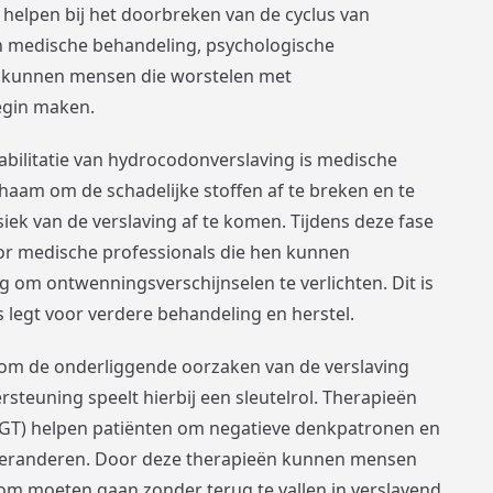
helpen bij het doorbreken van de cyclus van
n medische behandeling, psychologische
ie kunnen mensen die worstelen met
egin maken.
abilitatie van hydrocodonverslaving is medische
lichaam om de schadelijke stoffen af te breken en te
siek van de verslaving af te komen. Tijdens deze fase
or medische professionals die hen kunnen
 om ontwenningsverschijnselen te verlichten. Dit is
s legt voor verdere behandeling en herstel.
jk om de onderliggende oorzaken van de verslaving
steuning speelt hierbij een sleutelrol. Therapieën
CGT) helpen patiënten om negatieve denkpatronen en
e veranderen. Door deze therapieën kunnen mensen
 om moeten gaan zonder terug te vallen in verslavend