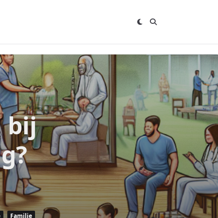
 bij
ng?
e
Familie