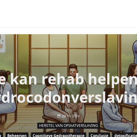
 kan rehab helpen
drocodonverslavi
Jul 19, 2024
HERSTEL VAN OPIAATVERSLAVING
g
Beheersen
Cognitieve Gedragstherapie
Conclusie
detoxificati