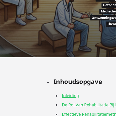
Gezonde 
Medische
Ontwenningsve
Thera
Inhoudsopgave
Inleiding
De Rol Van Rehabilitatie B
Effectieve Rehabilitatiem