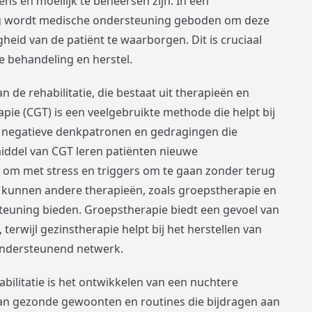
ns en moeilijk te beheersen zijn. In een
ng wordt medische ondersteuning geboden om deze
heid van de patiënt te waarborgen. Dit is cruciaal
e behandeling en herstel.
n de rehabilitatie, die bestaat uit therapieën en
pie (CGT) is een veelgebruikte methode die helpt bij
n negatieve denkpatronen en gedragingen die
middel van CGT leren patiënten nieuwe
om met stress en triggers om te gaan zonder terug
 kunnen andere therapieën, zoals groepstherapie en
teuning bieden. Groepstherapie biedt een gevoel van
erwijl gezinstherapie helpt bij het herstellen van
ondersteunend netwerk.
abilitatie is het ontwikkelen van een nuchtere
 van gezonde gewoonten en routines die bijdragen aan