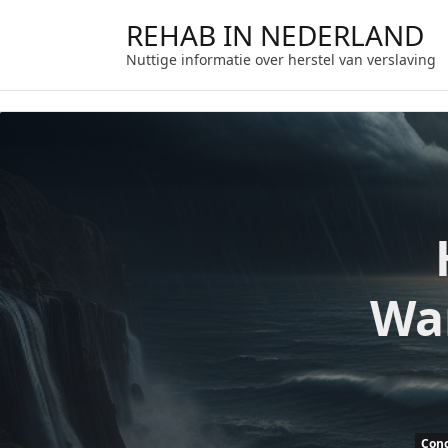
Ga
REHAB IN NEDERLAND
naar
de
Nuttige informatie over herstel van verslaving
inhoud
Wa
Conc