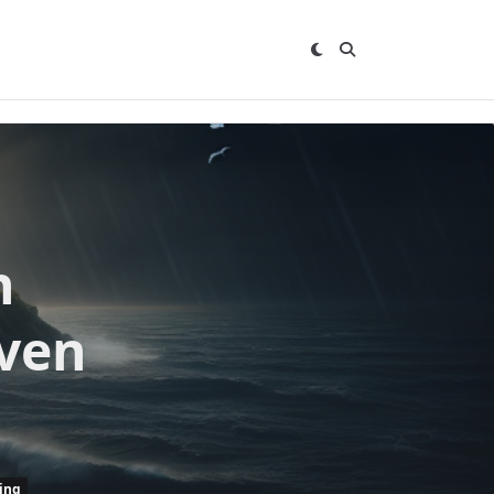
n
ven
ing