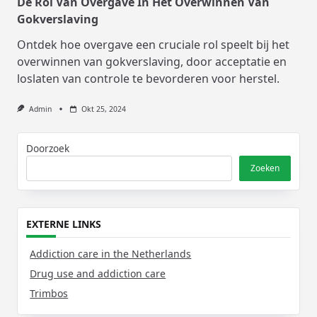
De Rol Van Overgave In Het Overwinnen Van
Gokverslaving
Ontdek hoe overgave een cruciale rol speelt bij het
overwinnen van gokverslaving, door acceptatie en
loslaten van controle te bevorderen voor herstel.
Admin
Okt 25, 2024
Doorzoek
Zoeken
EXTERNE LINKS
Addiction care in the Netherlands
Drug use and addiction care
Trimbos