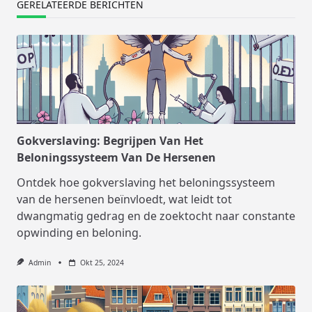
GERELATEERDE BERICHTEN
Gokverslaving: Begrijpen Van Het
Beloningssysteem Van De Hersenen
Ontdek hoe gokverslaving het beloningssysteem
van de hersenen beïnvloedt, wat leidt tot
dwangmatig gedrag en de zoektocht naar constante
opwinding en beloning.
Admin
Okt 25, 2024