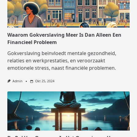
Waarom Gokverslaving Meer Is Dan Alleen Een
Financieel Probleem
Gokverslaving beïnvloedt mentale gezondheid,
relaties en werkprestaties, en veroorzaakt
emotionele stress, naast financiële problemen.
Admin
Okt 25, 2024