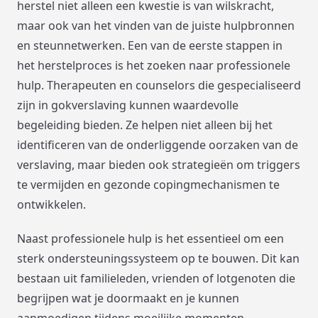
herstel niet alleen een kwestie is van wilskracht,
maar ook van het vinden van de juiste hulpbronnen
en steunnetwerken. Een van de eerste stappen in
het herstelproces is het zoeken naar professionele
hulp. Therapeuten en counselors die gespecialiseerd
zijn in gokverslaving kunnen waardevolle
begeleiding bieden. Ze helpen niet alleen bij het
identificeren van de onderliggende oorzaken van de
verslaving, maar bieden ook strategieën om triggers
te vermijden en gezonde copingmechanismen te
ontwikkelen.
Naast professionele hulp is het essentieel om een
sterk ondersteuningssysteem op te bouwen. Dit kan
bestaan uit familieleden, vrienden of lotgenoten die
begrijpen wat je doormaakt en je kunnen