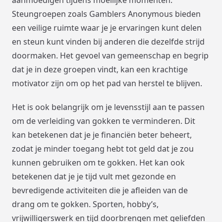
aanmoedigen tijdens moeilijke momenten.
Steungroepen zoals Gamblers Anonymous bieden
een veilige ruimte waar je je ervaringen kunt delen
en steun kunt vinden bij anderen die dezelfde strijd
doormaken. Het gevoel van gemeenschap en begrip
dat je in deze groepen vindt, kan een krachtige
motivator zijn om op het pad van herstel te blijven.
Het is ook belangrijk om je levensstijl aan te passen
om de verleiding van gokken te verminderen. Dit
kan betekenen dat je je financiën beter beheert,
zodat je minder toegang hebt tot geld dat je zou
kunnen gebruiken om te gokken. Het kan ook
betekenen dat je je tijd vult met gezonde en
bevredigende activiteiten die je afleiden van de
drang om te gokken. Sporten, hobby’s,
vrijwilligerswerk en tijd doorbrengen met geliefden