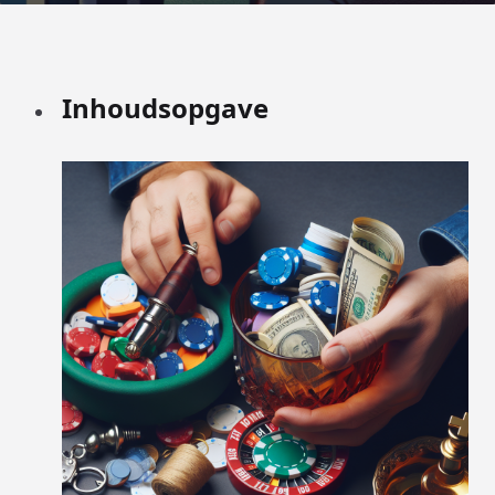
Inhoudsopgave