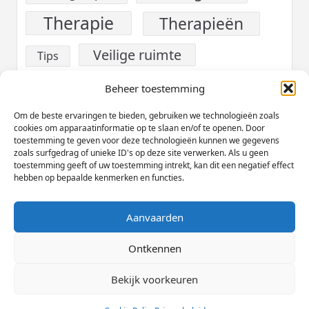
Therapie
Therapieën
Veilige ruimte
Tips
verslaving
Voeding
Beheer toestemming
Werk
Om de beste ervaringen te bieden, gebruiken we technologieën zoals
Welzijn
cookies om apparaatinformatie op te slaan en/of te openen. Door
toestemming te geven voor deze technologieën kunnen we gegevens
Zelfzorg
zoals surfgedrag of unieke ID's op deze site verwerken. Als u geen
toestemming geeft of uw toestemming intrekt, kan dit een negatief effect
hebben op bepaalde kenmerken en functies.
Aanvaarden
Cookieverklaring (EU)
Privacybeleid
Disclaimer
Ontkennen
Copyright © 2026
Yuki Magazine Thema
Designed By
Bekijk voorkeuren
WP Moose