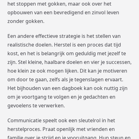
het stoppen met gokken, maar ook over het
opbouwen van een bevredigend en zinvol leven
zonder gokken.
Een andere effectieve strategie is het stellen van
realistische doelen. Herstel is een proces dat tijd
kost, en het is belangrijk om geduldig met jezelf te
zijn. Stel kleine, haalbare doelen en vier je successen,
hoe klein ze ook mogen lijken. Dit kan je motiveren
om door te gaan, zelfs als je tegenslagen ervaart.
Het bijhouden van een dagboek kan ook nuttig zijn
om je voortgang te volgen en je gedachten en
gevoelens te verwerken.
Communicatie speelt ook een sleutelrol in het
herstelproces. Praat openlijk met vrienden en
familie over je strijd en je vooruitgang. Hun steun en