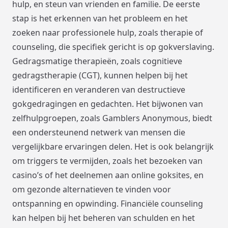
hulp, en steun van vrienden en familie. De eerste
stap is het erkennen van het probleem en het
zoeken naar professionele hulp, zoals therapie of
counseling, die specifiek gericht is op gokverslaving.
Gedragsmatige therapieën, zoals cognitieve
gedragstherapie (CGT), kunnen helpen bij het
identificeren en veranderen van destructieve
gokgedragingen en gedachten. Het bijwonen van
zelfhulpgroepen, zoals Gamblers Anonymous, biedt
een ondersteunend netwerk van mensen die
vergelijkbare ervaringen delen. Het is ook belangrijk
om triggers te vermijden, zoals het bezoeken van
casino’s of het deelnemen aan online goksites, en
om gezonde alternatieven te vinden voor
ontspanning en opwinding. Financiële counseling
kan helpen bij het beheren van schulden en het