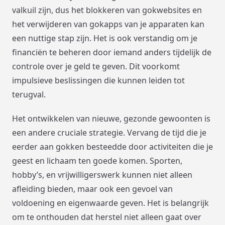
valkuil zijn, dus het blokkeren van gokwebsites en
het verwijderen van gokapps van je apparaten kan
een nuttige stap zijn. Het is ook verstandig om je
financiën te beheren door iemand anders tijdelijk de
controle over je geld te geven. Dit voorkomt
impulsieve beslissingen die kunnen leiden tot
terugval.
Het ontwikkelen van nieuwe, gezonde gewoonten is
een andere cruciale strategie. Vervang de tijd die je
eerder aan gokken besteedde door activiteiten die je
geest en lichaam ten goede komen. Sporten,
hobby’s, en vrijwilligerswerk kunnen niet alleen
afleiding bieden, maar ook een gevoel van
voldoening en eigenwaarde geven. Het is belangrijk
om te onthouden dat herstel niet alleen gaat over