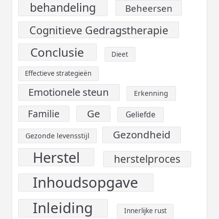
behandeling
Beheersen
Cognitieve Gedragstherapie
Conclusie
Dieet
Effectieve strategieën
Emotionele steun
Erkenning
Ge
Familie
Geliefde
Gezondheid
Gezonde levensstijl
Herstel
herstelproces
Inhoudsopgave
Inleiding
Innerlijke rust