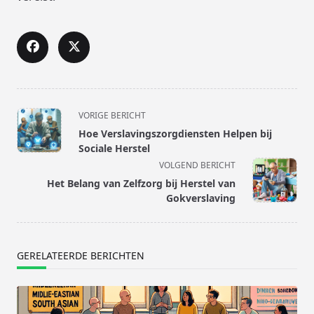
<span
VORIGE BERICHT
class="nav-
Hoe Verslavingszorgdiensten Helpen bij
subtitle
Sociale Herstel
screen-
VOLGEND BERICHT
reader-
Het Belang van Zelfzorg bij Herstel van
text">Pagina</span>
Gokverslaving
GERELATEERDE BERICHTEN