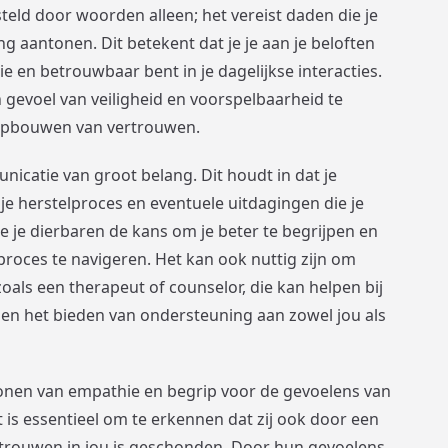
eld door woorden alleen; het vereist daden die je
g aantonen. Dit betekent dat je je aan je beloften
ie en betrouwbaar bent in je dagelijkse interacties.
 gevoel van veiligheid en voorspelbaarheid te
t opbouwen van vertrouwen.
nicatie van groot belang. Dit houdt in dat je
 je herstelproces en eventuele uitdagingen die je
e je dierbaren de kans om je beter te begrijpen en
roces te navigeren. Het kan ook nuttig zijn om
zoals een therapeut of counselor, die kan helpen bij
 en het bieden van ondersteuning aan zowel jou als
 tonen van empathie en begrip voor de gevoelens van
 is essentieel om te erkennen dat zij ook door een
rtrouwen in jou is geschonden. Door hun gevoelens