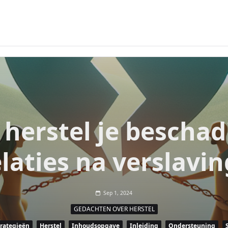
 herstel je beschad
elaties na verslavin
Sep 1, 2024
GEDACHTEN OVER HERSTEL
trategieën
Herstel
Inhoudsopgave
Inleiding
Ondersteuning