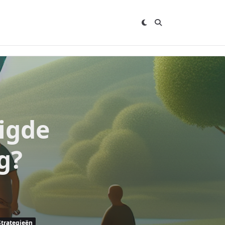
igde
g?
Strategieën