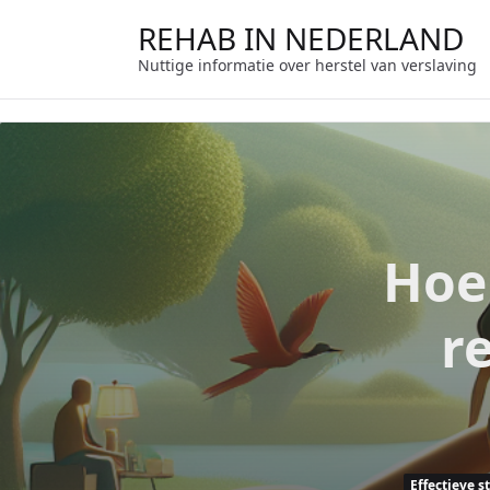
Ga
REHAB IN NEDERLAND
naar
de
Nuttige informatie over herstel van verslaving
inhoud
Hoe
r
Effectieve s