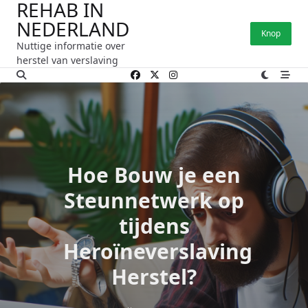
REHAB IN
Ga
NEDERLAND
naar
Knop
de
Nuttige informatie over
inhoud
herstel van verslaving
Hoe Bouw je een
Steunnetwerk op
tijdens
Heroïneverslaving
Herstel?