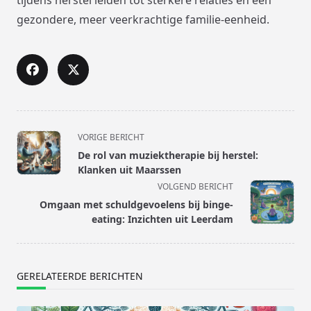
tijdens herstel leiden tot sterkere relaties en een
gezondere, meer veerkrachtige familie-eenheid.
<span
VORIGE BERICHT
class="nav-
De rol van muziektherapie bij herstel:
subtitle
Klanken uit Maarssen
screen-
VOLGEND BERICHT
reader-
Omgaan met schuldgevoelens bij binge-
text">Pagina</span>
eating: Inzichten uit Leerdam
GERELATEERDE BERICHTEN