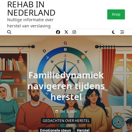
REHAB IN
Ga
NEDERLAND
naar
Knop
de
Nuttige informatie over
inhoud
herstel van verslaving
Familiedynamiek
navigeren tijdens
herstel
Okt 3, 2024
GEDACHTEN OVER HERSTEL
Emotionele steun
Herstel