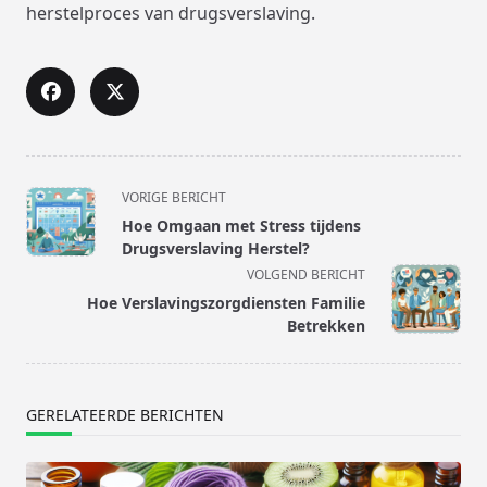
herstelproces van drugsverslaving.
<span
VORIGE BERICHT
class="nav-
Hoe Omgaan met Stress tijdens
subtitle
Drugsverslaving Herstel?
screen-
VOLGEND BERICHT
reader-
Hoe Verslavingszorgdiensten Familie
text">Pagina</span>
Betrekken
GERELATEERDE BERICHTEN