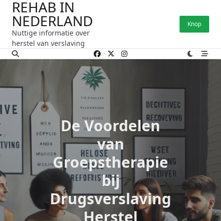
REHAB IN
Ga
NEDERLAND
naar
Knop
de
Nuttige informatie over
inhoud
herstel van verslaving
De Voordelen
van
Groepstherapie
bij
Drugsverslaving
Herstel