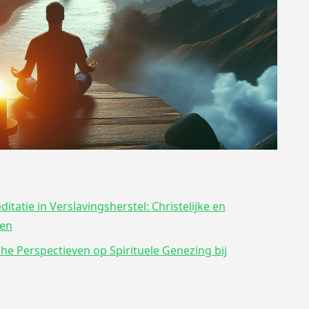
tatie in Verslavingsherstel: Christelijke en
gen
che Perspectieven op Spirituele Genezing bij