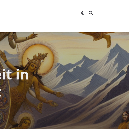
it in
: