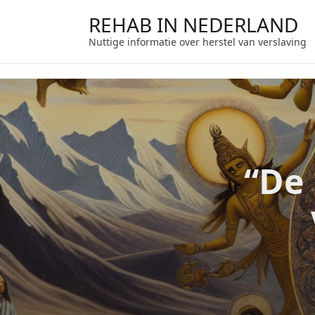
Ga
REHAB IN NEDERLAND
naar
de
Nuttige informatie over herstel van verslaving
inhoud
“De 