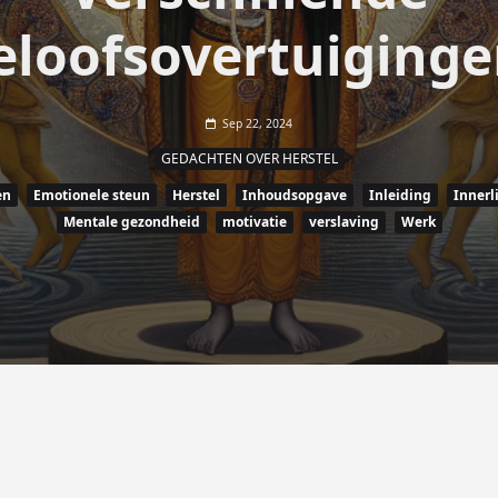
eloofsovertuiginge
Sep 22, 2024
GEDACHTEN OVER HERSTEL
en
Emotionele steun
Herstel
Inhoudsopgave
Inleiding
Innerli
Mentale gezondheid
motivatie
verslaving
Werk