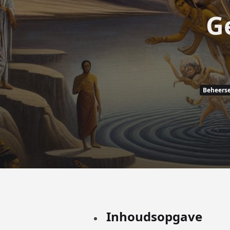
G
Beheers
Inhoudsopgave