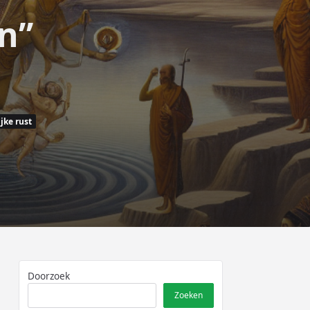
n”
jke rust
Doorzoek
Zoeken