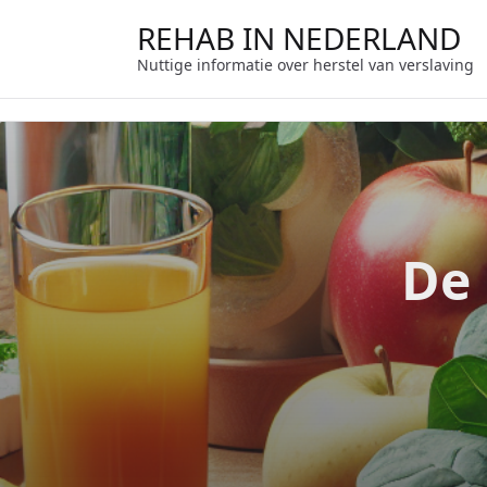
Ga
REHAB IN NEDERLAND
naar
de
Nuttige informatie over herstel van verslaving
inhoud
De 