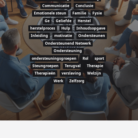
Communicatie
Conclusie
Emotionele steun
Familie
Fysie
Ge
Geliefde
Herstel
herstelproces
Hulp
Inhoudsopgave
Inleiding
motivatie
Ondersteunen
Ondersteunend Netwerk
Ondersteuning
ondersteuningsgroepen
Rol
sport
Steungroepen
Terugval
Therapie
Therapieën
verslaving
Welzijn
Werk
Zelfzorg