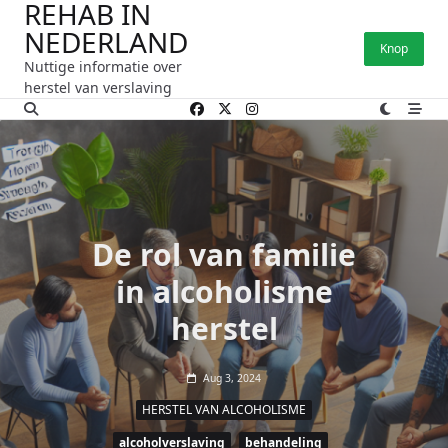
REHAB IN
Ga
NEDERLAND
naar
Knop
de
Nuttige informatie over
inhoud
herstel van verslaving
De rol van familie
in alcoholisme
herstel
Aug 3, 2024
HERSTEL VAN ALCOHOLISME
alcoholverslaving
behandeling