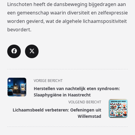
Linschoten heeft de dansbeweging bijgedragen aan
een gemeenschap waarin diversiteit en zelfexpressie
worden gevierd, wat de algehele lichaamspositiviteit
bevordert.
<span
VORIGE BERICHT
class="nav-
Herstellen van nachtelijk eten syndroom:
subtitle
Slaaphygiëne in Haastrecht
screen-
VOLGEND BERICHT
reader-
Lichaamsbeeld verbeteren: Oefeningen uit
text">Pagina</span>
Willemstad