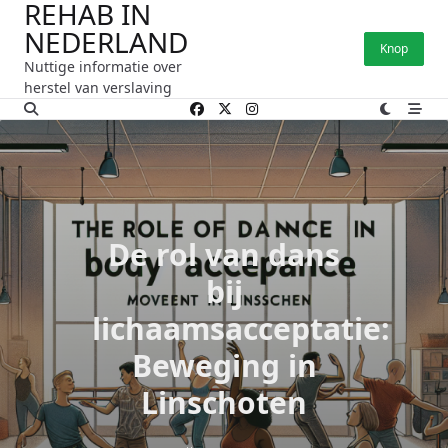
REHAB IN
Ga
NEDERLAND
naar
Knop
de
Nuttige informatie over
inhoud
herstel van verslaving
De rol van dans
bij
lichaamsacceptatie:
Beweging in
Linschoten